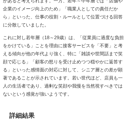
があると考えられます。一方、若年～中年層では「店舗や
企業のイメージ向上のため」「職業人としての責任だか
ら」といった、仕事の役割・ルールとして位置づける回答
に分散していました。
これに対し若年層（18～29歳）は、「従業員に過度な負担
をかけている」ことを理由に接客サービスを「不要」と考
える傾向が他の年代より強く、特に「雑談や世間話まで笑
顔で応じる」「顧客の怒りを受け止めつつ穏やかに返答す
る」といった感情面の対応に対して、シニア層との差が顕
著であることが示されています。若い世代ほど、店員も一
人の生活者であり、過剰な笑顔や我慢を当然視すべきでは
ないという感覚が強いようです。
詳細結果