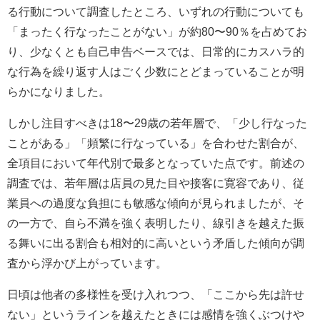
る行動について調査したところ、いずれの行動についても
「まったく行なったことがない」が約80〜90％を占めてお
り、少なくとも自己申告ベースでは、日常的にカスハラ的
な行為を繰り返す人はごく少数にとどまっていることが明
らかになりました。
しかし注目すべきは18〜29歳の若年層で、「少し行なった
ことがある」「頻繁に行なっている」を合わせた割合が、
全項目において年代別で最多となっていた点です。前述の
調査では、若年層は店員の見た目や接客に寛容であり、従
業員への過度な負担にも敏感な傾向が見られましたが、そ
の一方で、自ら不満を強く表明したり、線引きを越えた振
る舞いに出る割合も相対的に高いという矛盾した傾向が調
査から浮かび上がっています。
日頃は他者の多様性を受け入れつつ、「ここから先は許せ
ない」というラインを越えたときには感情を強くぶつけや