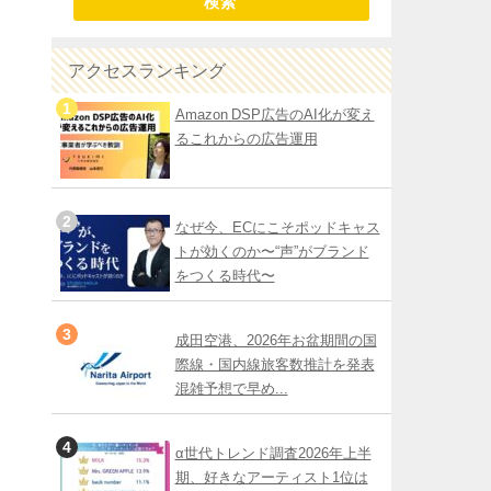
検索
アクセスランキング
Amazon DSP広告のAI化が変え
るこれからの広告運用
なぜ今、ECにこそポッドキャス
トが効くのか〜“声”がブランド
をつくる時代〜
成田空港、2026年お盆期間の国
際線・国内線旅客数推計を発表
混雑予想で早め...
α世代トレンド調査2026年上半
期、好きなアーティスト1位は