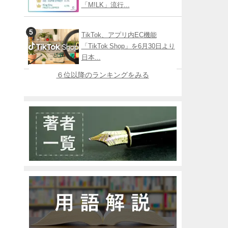
円
「M!LK」流行...
TikTok、アプリ内EC機能
「TikTok Shop」を6月30日より
日本...
６位以降のランキングをみる