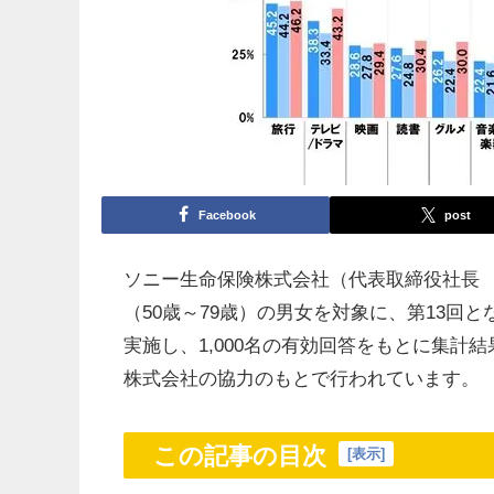
Facebook
post
ソニー生命保険株式会社（代表取締役社長 髙
（50歳～79歳）の男女を対象に、第13回
実施し、1,000名の有効回答をもとに集
株式会社の協力のもとで行われています。
この記事の目次
[
表示
]