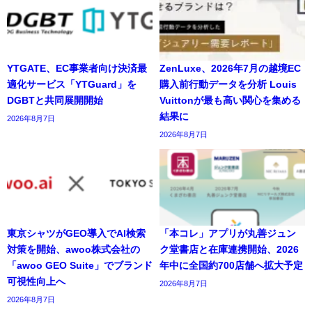
YTGATE、EC事業者向け決済最
ZenLuxe、2026年7月の越境EC
適化サービス「YTGuard」を
購入前行動データを分析 Louis
DGBTと共同展開開始
Vuittonが最も高い関心を集める
結果に
2026年8月7日
2026年8月7日
東京シャツがGEO導入でAI検索
「本コレ」アプリが丸善ジュン
対策を開始、awoo株式会社の
ク堂書店と在庫連携開始、2026
「awoo GEO Suite」でブランド
年中に全国約700店舗へ拡大予定
可視性向上へ
2026年8月7日
2026年8月7日