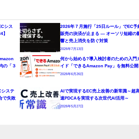
Cシス
2026年７月施行「25日ルール」でEC予
4】
販売の決済が止まる ― オーソリ短縮の
響と売上消失を防ぐ対策
2026年7月13日
azon
何から始める?導入検討者のための入門
平均の「３
イド「できるAmazon Pay」を無料公開
2026年6月26日
Cシステ
AIで実現するEC売上改善の新常識～超
合で失敗
速PDCAを実現する次世代AI活用～
2026年5月27日