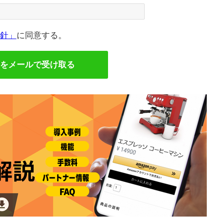
針」
に同意する。