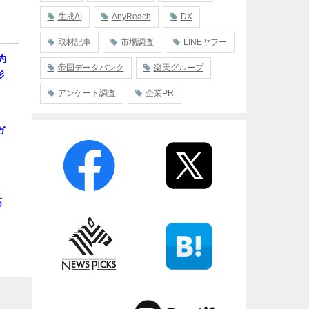
生成AI
AnyReach
DX
取材記事
市場調査
LINEヤフー
約
帝国データバンク
楽天グループ
影
アンケート調査
企業PR
ガ
高