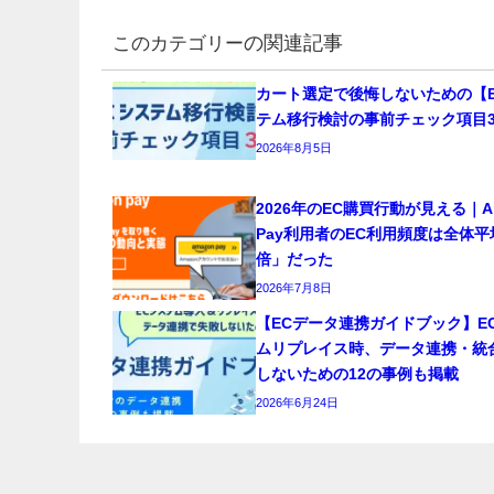
の関連記事
カート選定で後悔しないための【E
テム移行検討の事前チェック項目3
2026年8月5日
2026年のEC購買行動が見える｜Am
Pay利用者のEC利用頻度は全体
倍」だった
2026年7月8日
【ECデータ連携ガイドブック】E
ムリプレイス時、データ連携・統
しないための12の事例も掲載
2026年6月24日