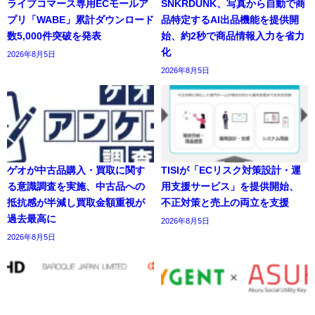
ライブコマース専用ECモールア
SNKRDUNK、写真から自動で商
プリ「WABE」累計ダウンロード
品特定するAI出品機能を提供開
数5,000件突破を発表
始、約2秒で商品情報入力を省力
化
2026年8月5日
2026年8月5日
ゲオが中古品購入・買取に関す
TISIが「ECリスク対策設計・運
る意識調査を実施、中古品への
用支援サービス」を提供開始、
抵抗感が半減し買取金額重視が
不正対策と売上の両立を支援
過去最高に
2026年8月5日
2026年8月5日