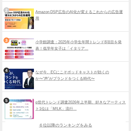
Amazon DSP広告のAI化が変えるこれからの広告運
用
小学館調査：2025年小学生年間トレンド8項目を発
表！低学年女子は「イタリア...
なぜ今、ECにこそポッドキャストが効くの
か〜“声”がブランドをつくる時代〜
α世代トレンド調査2026年上半期、好きなアーティス
ト1位は「M!LK」流行...
６位以降のランキングをみる