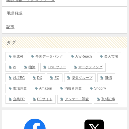
用語解説
記事
タグ
生成AI
帝国データバンク
AnyReach
楽天市場
AI
物流
LINEヤフー
マーケティング
越境EC
DX
EC
楽天グループ
SNS
市場調査
Amazon
消費者調査
Shopify
企業PR
ECサイト
アンケート調査
取材記事