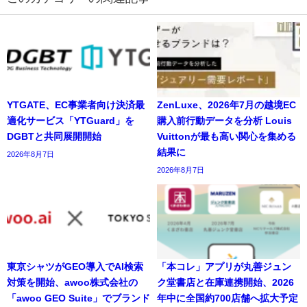
YTGATE、EC事業者向け決済最
ZenLuxe、2026年7月の越境EC
適化サービス「YTGuard」を
購入前行動データを分析 Louis
DGBTと共同展開開始
Vuittonが最も高い関心を集める
結果に
2026年8月7日
2026年8月7日
東京シャツがGEO導入でAI検索
「本コレ」アプリが丸善ジュン
対策を開始、awoo株式会社の
ク堂書店と在庫連携開始、2026
「awoo GEO Suite」でブランド
年中に全国約700店舗へ拡大予定