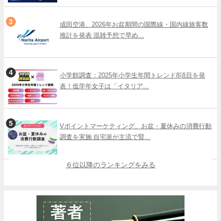
成田空港、2026年お盆期間の国際線・国内線旅客数
推計を発表 混雑予想で早め...
小学館調査：2025年小学生年間トレンド8項目を発
表！低学年女子は「イタリア...
Vポイントマーケティング、お盆・夏休みの消費行動
調査を実施 自宅派が主流で賢...
６位以降のランキングをみる