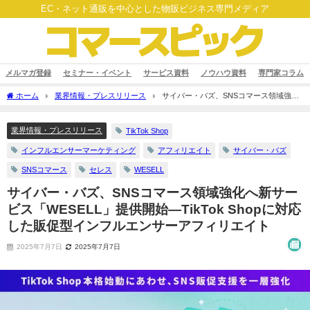
EC・ネット通販を中心とした物販ビジネス専門メディア
メルマガ登録
セミナー・イベント
サービス資料
ノウハウ資料
専門家コラム
ホーム
業界情報・プレスリリース
サイバー・バズ、SNSコマース領域強化
へ新サービス「WESELL」提供開始―TikTok Shopに対応した販促型インフルエンサー
アフィリエイト
業界情報・プレスリリース
TikTok Shop
インフルエンサーマーケティング
アフィリエイト
サイバー・バズ
SNSコマース
セレス
WESELL
サイバー・バズ、SNSコマース領域強化へ新サー
ビス「WESELL」提供開始―TikTok Shopに対応
した販促型インフルエンサーアフィリエイト
2025年7月7日
2025年7月7日