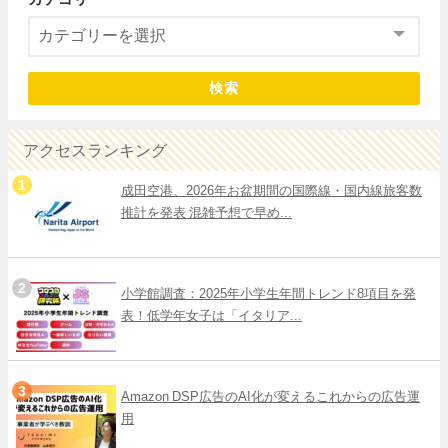
検索
アクセスランキング
成田空港、2026年お盆期間の国際線・国内線旅客数
推計を発表 混雑予想で早め...
小学館調査：2025年小学生年間トレンド8項目を発
表！低学年女子は「イタリア...
Amazon DSP広告のAI化が変えるこれからの広告運
用