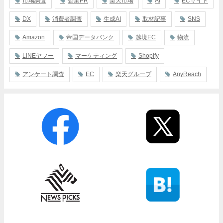
市場調査
企業PR
楽天市場
AI
ECサイト
DX
消費者調査
生成AI
取材記事
SNS
Amazon
帝国データバンク
越境EC
物流
LINEヤフー
マーケティング
Shopify
アンケート調査
EC
楽天グループ
AnyReach