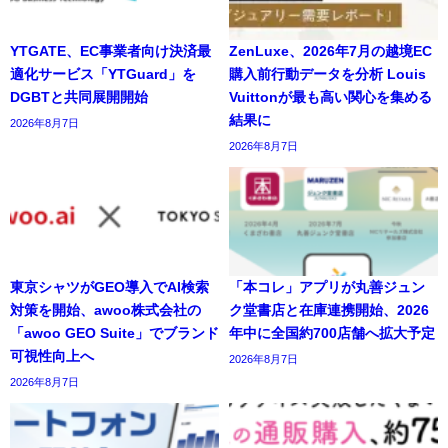
YTGATE、EC事業者向け決済最
ZenLuxe、2026年7月の越境EC
適化サービス「YTGuard」を
購入前行動データを分析 Louis
DGBTと共同展開開始
Vuittonが最も高い関心を集める
結果に
2026年8月7日
2026年8月7日
東京シャツがGEO導入でAI検索
「本コレ」アプリが丸善ジュン
対策を開始、awoo株式会社の
ク堂書店と在庫連携開始、2026
「awoo GEO Suite」でブランド
年中に全国約700店舗へ拡大予定
可視性向上へ
2026年8月7日
2026年8月7日