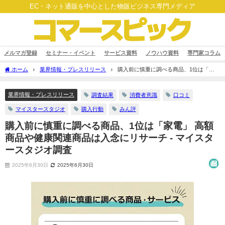
EC・ネット通販を中心とした物販ビジネス専門メディア
メルマガ登録
セミナー・イベント
サービス資料
ノウハウ資料
専門家コラム
ホーム
業界情報・プレスリリース
購入前に慎重に調べる商品、1位は「家
電」 高額商品や健康関連商品は入念にリサーチ - マイスタースタジオ調査
業界情報・プレスリリース
調査結果
消費者意識
口コミ
マイスタースタジオ
購入行動
みん評
購入前に慎重に調べる商品、1位は「家電」 高額
商品や健康関連商品は入念にリサーチ - マイスタ
ースタジオ調査
2025年6月30日
2025年6月30日