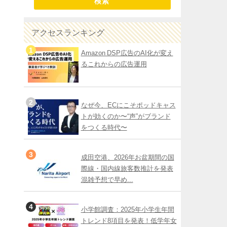
検索
アクセスランキング
Amazon DSP広告のAI化が変え
るこれからの広告運用
なぜ今、ECにこそポッドキャス
トが効くのか〜“声”がブランド
をつくる時代〜
成田空港、2026年お盆期間の国
際線・国内線旅客数推計を発表
混雑予想で早め...
小学館調査：2025年小学生年間
トレンド8項目を発表！低学年女