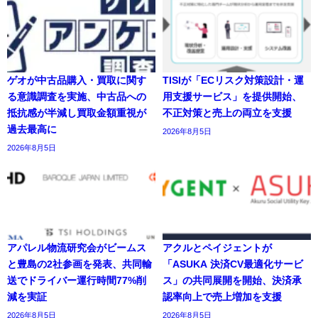
ゲオが中古品購入・買取に関す
TISIが「ECリスク対策設計・運
る意識調査を実施、中古品への
用支援サービス」を提供開始、
抵抗感が半減し買取金額重視が
不正対策と売上の両立を支援
過去最高に
2026年8月5日
2026年8月5日
アパレル物流研究会がビームス
アクルとペイジェントが
と豊島の2社参画を発表、共同輸
「ASUKA 決済CV最適化サービ
送でドライバー運行時間77%削
ス」の共同展開を開始、決済承
減を実証
認率向上で売上増加を支援
2026年8月5日
2026年8月5日