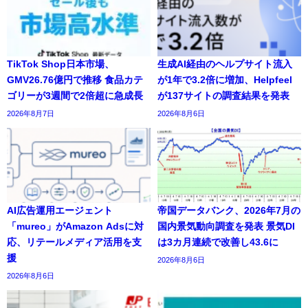
TikTok Shop日本市場、
生成AI経由のヘルプサイト流入
GMV26.76億円で推移 食品カテ
が1年で3.2倍に増加、Helpfeel
ゴリーが3週間で2倍超に急成長
が137サイトの調査結果を発表
2026年8月7日
2026年8月6日
AI広告運用エージェント
帝国データバンク、2026年7月の
「mureo」がAmazon Adsに対
国内景気動向調査を発表 景気DI
応、リテールメディア活用を支
は3カ月連続で改善し43.6に
援
2026年8月6日
2026年8月6日