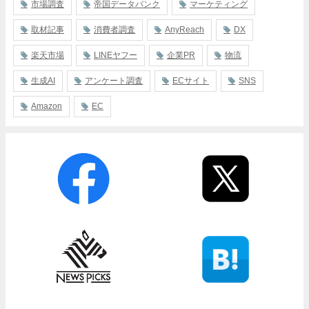
市場調査
帝国データバンク
マーケティング
取材記事
消費者調査
AnyReach
DX
楽天市場
LINEヤフー
企業PR
物流
生成AI
アンケート調査
ECサイト
SNS
Amazon
EC