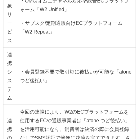
・OMO/オムニチャネル対応型総合ECプラットフ
象
ォーム「W2 Unified」
サ
ー
・サブスク/定期通販向けECプラットフォーム
ビ
「W2 Repeat」
ス
連
携
シ
・会員登録不要で取引毎に後払いが可能な「atone
ス
つど後払い」
テ
ム
今回の連携により、W2のECプラットフォームを
連
使用するECや通販事業者は「atone つど後払い」
携
を活用可能になり、消費者は決済の際に会員登録
の
なしでSMS認証で簡便に決済を完了できます。さ