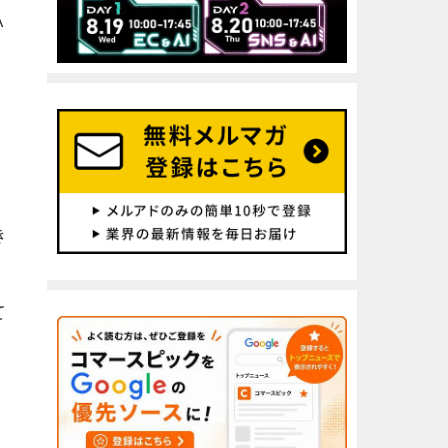
A
き
て