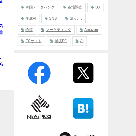
結
帝国データバンク
市場調査
DX
生成AI
SNS
Shopify
気
物流
マーケティング
Amazon
善
ECサイト
越境EC
AI
入
ら