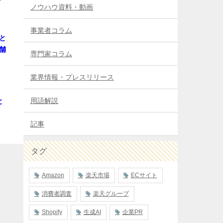
ノウハウ資料・動画
事業者コラム
と
舗
専門家コラム
業界情報・プレスリリース
用語解説
と
記事
タグ
Amazon
楽天市場
ECサイト
消費者調査
楽天グループ
Shopify
生成AI
企業PR