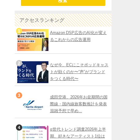
検索
アクセスランキング
Amazon DSP広告のAI化が変え
るこれからの広告運用
なぜ今、ECにこそポッドキャス
トが効くのか〜“声”がブランド
をつくる時代〜
成田空港、2026年お盆期間の国
際線・国内線旅客数推計を発表
混雑予想で早め...
α世代トレンド調査2026年上半
期、好きなアーティスト1位は