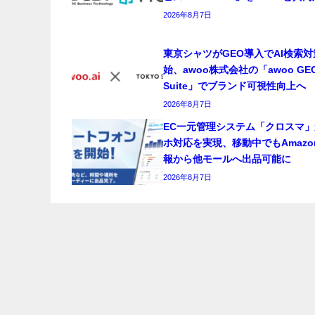
2026年8月7日
東京シャツがGEO導入でAI検索
始、awoo株式会社の「awoo GE
Suite」でブランド可視性向上へ
2026年8月7日
EC一元管理システム「クロスマ」
ホ対応を実現、移動中でもAmazo
報から他モールへ出品可能に
2026年8月7日