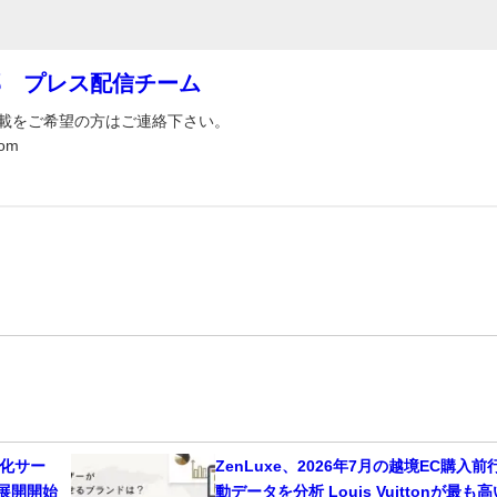
部 プレス配信チーム
載をご希望の方はご連絡下さい。
om
適化サー
ZenLuxe、2026年7月の越境EC購入前
同展開開始
動データを分析 Louis Vuittonが最も高