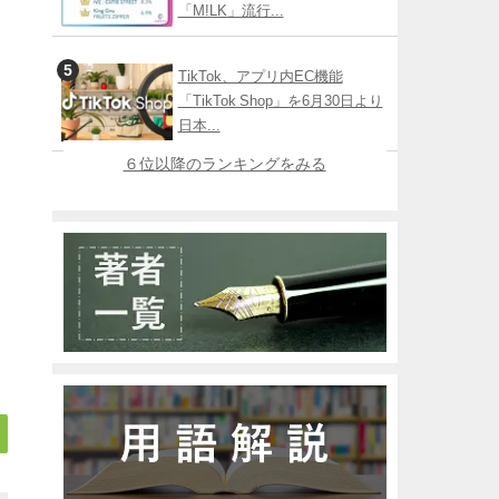
「M!LK」流行...
TikTok、アプリ内EC機能
「TikTok Shop」を6月30日より
日本...
６位以降のランキングをみる