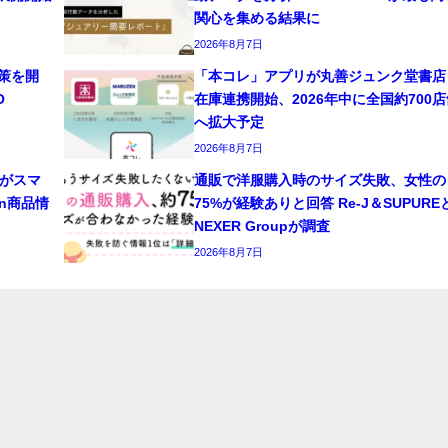
関心を集める結果に
2026年8月7日
対策を開
「本コレ」アプリが丸善ジュンク堂書店
O
在庫連携開始、2026年中に全国約700店
へ拡大予定
2026年8月7日
がスマ
通販で洋服購入時のサイズ失敗、女性の
n商品情
75%が経験ありと回答 Re-J＆SUPURE
NEXER Groupが調査
2026年8月7日