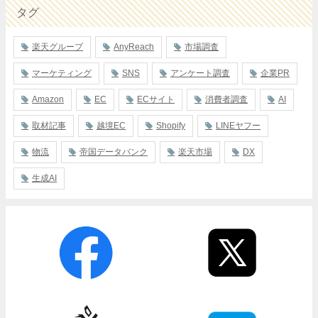
タグ
楽天グループ
AnyReach
市場調査
マーケティング
SNS
アンケート調査
企業PR
Amazon
EC
ECサイト
消費者調査
AI
取材記事
越境EC
Shopify
LINEヤフー
物流
帝国データバンク
楽天市場
DX
生成AI