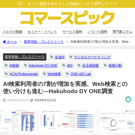
EC・ネット通販を中心とした物販ビジネス専門メディア
メルマガ登録
セミナー・イベント
サービス資料
ノウハウ資料
専門家コラム
ホーム
業界情報・プレスリリース
AI検索利用者の7割が増加を実感、Web検
索との使い分けも進む―Hakuhodo DY ONE調査
業界情報・プレスリリース
生成AI
デジタルマーケティング
AI検索
Hakuhodo DY ONE
AIO
生活者調査
検索行動
HCAI Professionals
Web検索
ONE-AIO Lab
AI検索利用者の7割が増加を実感、Web検索との
使い分けも進む―Hakuhodo DY ONE調査
2026年6月10日
2026年6月10日