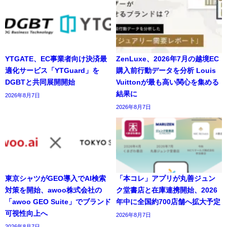
YTGATE、EC事業者向け決済最
ZenLuxe、2026年7月の越境EC
適化サービス「YTGuard」を
購入前行動データを分析 Louis
DGBTと共同展開開始
Vuittonが最も高い関心を集める
結果に
2026年8月7日
2026年8月7日
東京シャツがGEO導入でAI検索
「本コレ」アプリが丸善ジュン
対策を開始、awoo株式会社の
ク堂書店と在庫連携開始、2026
「awoo GEO Suite」でブランド
年中に全国約700店舗へ拡大予定
可視性向上へ
2026年8月7日
2026年8月7日