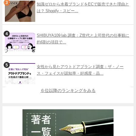
知識ゼロから水着ブランドをECで販売できた理由と
は？ Shopify・スピー...
SHIBUYA109 lab.調査：Z世代と上司世代の仕事観に
約6割の項目で...
女性から見たアウトドアブランド調査：ザ・ノー
ス・フェイスが認知率・好感度・品...
６位以降のランキングをみる