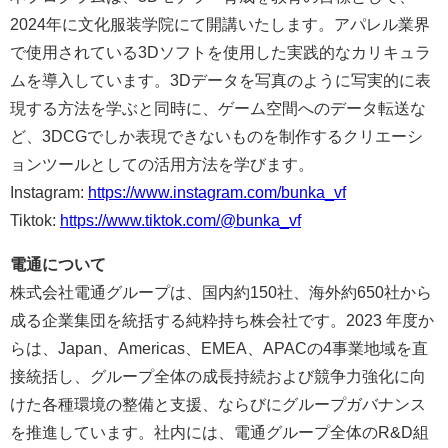
2024年に文化服装学院にて開講いたします。アパレル業界
で使用されている3Dソフトを使用した実践的なカリキュラ
ムを導入しています。3Dデータを写真のように写実的に表
現する方法を学ぶと同時に、ゲーム空間へのデータ転送な
ど、3DCGでしか表現できないものを制作するクリエーシ
ョンツールとしての活用方法を学びます。
Instagram:
https://www.instagram.com/bunka_vf
Tiktok:
https://www.tiktok.com/@bunka_vf
電通について
株式会社電通グループは、国内約150社、海外約650社から
成る企業集団を統括する純粋持ち株会社です。2023 年度か
らは、Japan、Americas、EMEA、APACの4事業地域を直
接統括し、グループ全体の成長持続および競争力強化に向
けた各種環境の整備と支援、ならびにグループガバナンス
を推進しています。社内には、電通グループ全体のR&D組