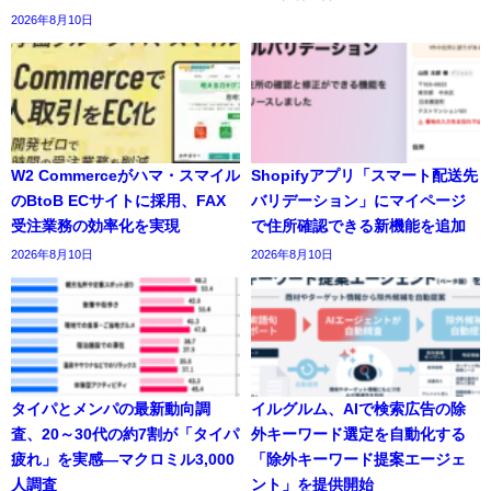
2026年8月10日
W2 Commerceがハマ・スマイル
Shopifyアプリ「スマート配送先
のBtoB ECサイトに採用、FAX
バリデーション」にマイページ
受注業務の効率化を実現
で住所確認できる新機能を追加
2026年8月10日
2026年8月10日
タイパとメンパの最新動向調
イルグルム、AIで検索広告の除
査、20～30代の約7割が「タイパ
外キーワード選定を自動化する
疲れ」を実感―マクロミル3,000
「除外キーワード提案エージェ
人調査
ント」を提供開始