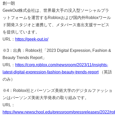
創一朗
GeekOut株式会社は、世界最大手の没入型ソーシャルプラ
ットフォームを運営するRobloxおよび国内外Robloxワール
ド開発スタジオと連携して、メタバース進出支援サービス
を提供しています。
URL：
https://geek-out.io/
※3：出典：Roblox社「2023 Digital Expression, Fashion &
Beauty Trends Report」
URL：
https://corp.roblox.com/newsroom/2023/11/insights-
latest-digital-expression-fashion-beauty-trends-report
（英語
のみ）
※4：Roblox社とパーソンズ美術大学のデジタルファッショ
ンはパーソンズ美術大学発表の取り組みです。
URL：
https://www.newschool.edu/pressroom/pressreleases/2022/ro