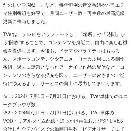
たのしい学園祭！』など、毎年恒例の音楽番組やバラエテ
ィ特別番組も好評で、月間ユーザー数・再生数の最高記録
更新に寄与しました。
TVerは、テレビをアップデートし、「場所」や「時間」か
ら“開放”することで、コンテンツを身近に、自由に楽しむ機
会を提供します。今後も、ドラマやバラエティはもちろ
ん、スポーツコンテンツやアニメ、ローカル局による制作
番組、過去に話題となったアーカイブ作品の配信など、コ
ンテンツのさらなる拡充を図り、ユーザーの皆さまのご期
待に添えるよう、サービスの向上に尽力してまいります。
※1：2024年7月1日～7月31日における、TVer単体でのユニ
ークブラウザ数
※2：2024年7月1日～7月31日における、TVer単体の
VOD・リアルタイム配信・追っかけ再生およびSP LIVEを
合計した全デバイスでの動画再生数（ビデオリサーチにて