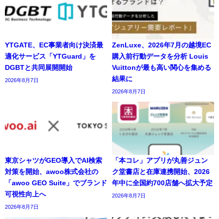
YTGATE、EC事業者向け決済最
ZenLuxe、2026年7月の越境EC
適化サービス「YTGuard」を
購入前行動データを分析 Louis
DGBTと共同展開開始
Vuittonが最も高い関心を集める
結果に
2026年8月7日
2026年8月7日
東京シャツがGEO導入でAI検索
「本コレ」アプリが丸善ジュン
対策を開始、awoo株式会社の
ク堂書店と在庫連携開始、2026
「awoo GEO Suite」でブランド
年中に全国約700店舗へ拡大予定
可視性向上へ
2026年8月7日
2026年8月7日