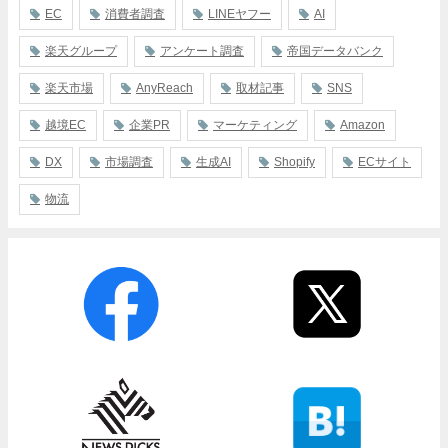
EC
消費者調査
LINEヤフー
AI
楽天グループ
アンケート調査
帝国データバンク
楽天市場
AnyReach
取材記事
SNS
越境EC
企業PR
マーケティング
Amazon
DX
市場調査
生成AI
Shopify
ECサイト
物流