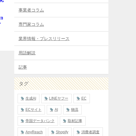
事業者コラム
ショ
専門家コラム
了
業界情報・プレスリリース
用語解説
記事
タグ
生成AI
LINEヤフー
EC
ECサイト
AI
物流
帝国データバンク
取材記事
AnyReach
Shopify
消費者調査