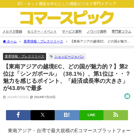
EC・ネット通販を中心とした物販ビジネス専門メディア
メルマガ登録
セミナー・イベント
サービス資料
ノウハウ資料
専門家コラム
ホーム
業界情報・プレスリリース
【東南アジアの越境EC、どの国が魅力
的？】第2位は「シンガポール」（38.1%）、第1位は・・？魅力を感じるポイント、
「経済成長率の大きさ」が43.8%で最多
業界情報・プレスリリース
ショッピージャパン
【東南アジアの越境EC、どの国が魅力的？】第2
位は「シンガポール」（38.1%）、第1位は・・？
魅力を感じるポイント、「経済成長率の大きさ」
が43.8%で最多
2024年7月23日
2024年7月23日
LINE
東南アジア・台湾で最大規模のEコマースプラットフォー