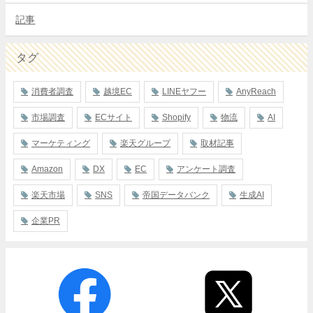
記事
タグ
消費者調査
越境EC
LINEヤフー
AnyReach
市場調査
ECサイト
Shopify
物流
AI
マーケティング
楽天グループ
取材記事
Amazon
DX
EC
アンケート調査
楽天市場
SNS
帝国データバンク
生成AI
企業PR