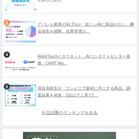
アパレル業界の54.2%が「欲しい時に商品がない」機
会損失を経験、在庫管理の...
RightTouchとカウネット、AIコンタクトセンター基
盤「QANT We...
現役高校生が「コンビニで最初に手にする商品」調
査結果を発表、1位はグミ系で1...
６位以降のランキングをみる