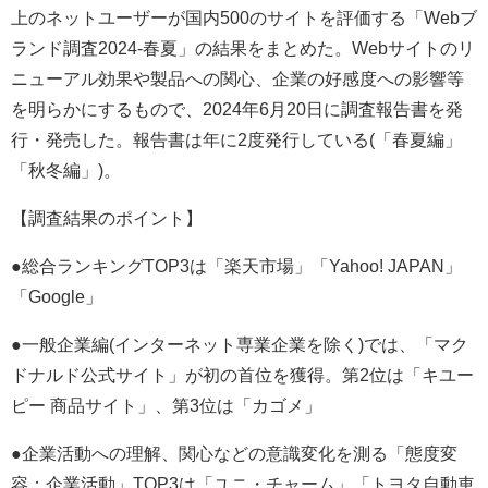
上のネットユーザーが国内500のサイトを評価する「Webブ
ランド調査2024-春夏」の結果をまとめた。Webサイトのリ
ニューアル効果や製品への関心、企業の好感度への影響等
を明らかにするもので、2024年6月20日に調査報告書を発
行・発売した。報告書は年に2度発行している(「春夏編」
「秋冬編」)。
【調査結果のポイント】
●総合ランキングTOP3は「楽天市場」「Yahoo! JAPAN」
「Google」
●一般企業編(インターネット専業企業を除く)では、「マク
ドナルド公式サイト」が初の首位を獲得。第2位は「キユー
ピー 商品サイト」、第3位は「カゴメ」
●企業活動への理解、関心などの意識変化を測る「態度変
容：企業活動」TOP3は「ユニ・チャーム」「トヨタ自動車