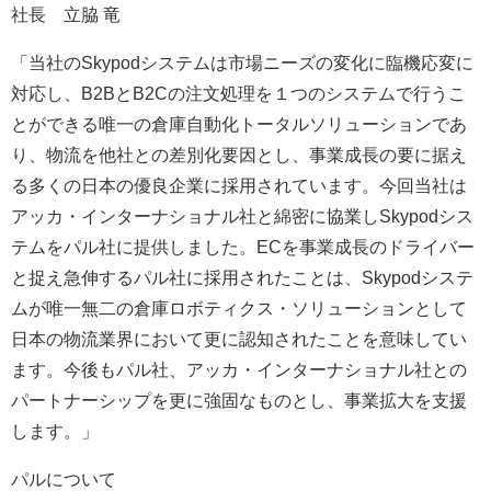
社長 立脇 竜
「当社のSkypodシステムは市場ニーズの変化に臨機応変に
対応し、B2BとB2Cの注文処理を１つのシステムで行うこ
とができる唯一の倉庫自動化トータルソリューションであ
り、物流を他社との差別化要因とし、事業成長の要に据え
る多くの日本の優良企業に採用されています。今回当社は
アッカ・インターナショナル社と綿密に協業しSkypodシス
テムをパル社に提供しました。ECを事業成長のドライバー
と捉え急伸するパル社に採用されたことは、Skypodシステ
ムが唯一無二の倉庫ロボティクス・ソリューションとして
日本の物流業界において更に認知されたことを意味してい
ます。今後もパル社、アッカ・インターナショナル社との
パートナーシップを更に強固なものとし、事業拡大を支援
します。」
パルについて