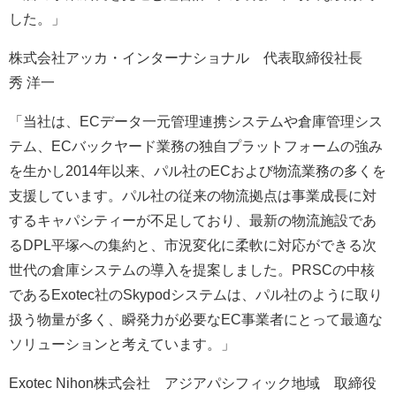
した。」
株式会社アッカ・インターナショナル 代表取締役社長
秀 洋一
「当社は、ECデータ一元管理連携システムや倉庫管理シス
テム、ECバックヤード業務の独自プラットフォームの強み
を生かし2014年以来、パル社のECおよび物流業務の多くを
支援しています。パル社の従来の物流拠点は事業成長に対
するキャパシティーが不足しており、最新の物流施設であ
るDPL平塚への集約と、市況変化に柔軟に対応ができる次
世代の倉庫システムの導入を提案しました。PRSCの中核
であるExotec社のSkypodシステムは、パル社のように取り
扱う物量が多く、瞬発力が必要なEC事業者にとって最適な
ソリューションと考えています。」
Exotec Nihon株式会社 アジアパシフィック地域 取締役