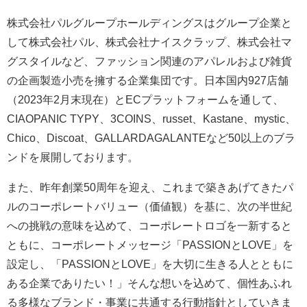
株式会社パルグループホールディングスはグループ企業と
して株式会社パル、株式会社ナイスクラップ、株式会社マ
グスタイルなど、ファッション関連のアパレルおよび雑貨
の企画製造⼩売を擁する企業集団です。⽇本国内927店舗
（2023年2⽉末現在）とECプラットフォームを通して、
CIAOPANIC TYPY、3COINS、russet、Kastane、mystic、
Chico、Discoat、GALLARDAGALANTEなど50以上のブラ
ンドを展開しております。
また、昨年創業50周年を迎え、これまで築きあげてきたパ
ルのコーポレートバリュー（価値観）を基に、次の半世紀
への挑戦の意味を込めて、コーポレートロゴを一新すると
ともに、コーポレートメッセージ「PASSIONとLOVE」を
設定し、「PASSIONとLOVE」を大切に生きる人とともに
ある企業でありたい！」そんな想いを込めて、個性あふれ
る多様なブランド・事業に共通する行動指針としていきま