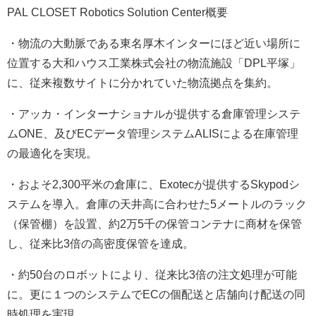
PAL CLOSET Robotics Solution Center概要
・物流の大動脈である東名厚木インターにほど近い場所に
位置する大和ハウス工業株式会社の物流施設「DPL平塚」
に、従来複数サイトに分かれていた物流拠点を集約。
・アッカ・インターナショナルが提供する倉庫管理システ
ムONE、及びECデータ管理システムALISによる在庫管理
の最適化を実現。
・およそ2,300平米の倉庫に、Exotecが提供するSkypodシ
ステムを導入。倉庫の天井高に合わせた5メートルのラック
（保管棚）を設置、約2万5千の保管コンテナに商材を保管
し、従来比3倍の高密度保管を達成。
・約50台のロボットにより、従来比3倍の注文処理が可能
に。更に１つのシステムでECの個配送と店舗向け配送の同
時処理を実現。