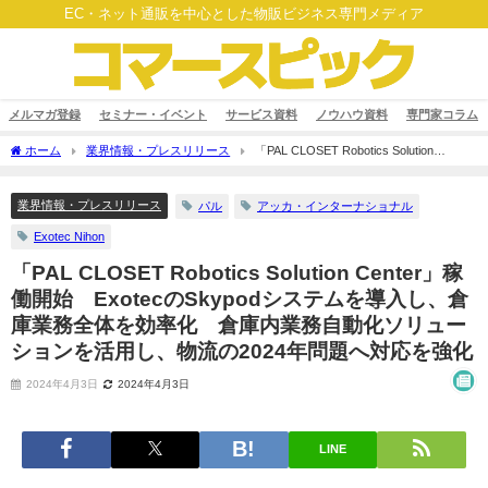
EC・ネット通販を中心とした物販ビジネス専門メディア
メルマガ登録
セミナー・イベント
サービス資料
ノウハウ資料
専門家コラム
ホーム
業界情報・プレスリリース
「PAL CLOSET Robotics Solution
Center」稼働開始 ExotecのSkypodシステムを導入し、倉庫業務全体を効率化 倉庫
内業務自動化ソリューションを活用し、物流の2024年問題へ対応を強化
業界情報・プレスリリース
パル
アッカ・インターナショナル
Exotec Nihon
「PAL CLOSET Robotics Solution Center」稼
働開始 ExotecのSkypodシステムを導入し、倉
庫業務全体を効率化 倉庫内業務自動化ソリュー
ションを活用し、物流の2024年問題へ対応を強化
2024年4月3日
2024年4月3日
LINE