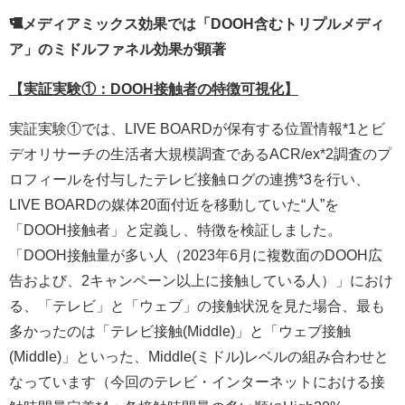
メディアミックス効果では「DOOH含むトリプルメディ
ア」のミドルファネル効果が顕著
【実証実験①：DOOH接触者の特徴可視化】
実証実験①では、LIVE BOARDが保有する位置情報*1とビ
デオリサーチの生活者大規模調査であるACR/ex*2調査のプ
ロフィールを付与したテレビ接触ログの連携*3を行い、
LIVE BOARDの媒体20面付近を移動していた“人”を
「DOOH接触者」と定義し、特徴を検証しました。
「DOOH接触量が多い人（2023年6月に複数面のDOOH広
告および、2キャンペーン以上に接触している人）」におけ
る、「テレビ」と「ウェブ」の接触状況を見た場合、最も
多かったのは「テレビ接触(Middle)」と「ウェブ接触
(Middle)」といった、Middle(ミドル)レベルの組み合わせと
なっています（今回のテレビ・インターネットにおける接