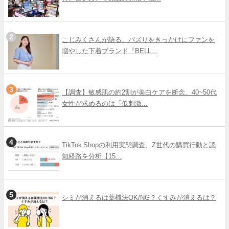
こじみくさんが語る、バズりをきっかけにファンを
増やした下着ブランド『BELL...
【調査】敏感肌の約2割が美白ケアを断念、40~50代
女性が求めるのは「低刺激...
TikTok Shopの利用実態調査、Z世代の購買行動と認
知経路を分析【15...
シミが消えるは薬機法OK/NG？くすみが消えるは？