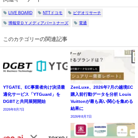
LIVE BOARD
NTTドコモ
ビデオリサーチ
博報堂ＤＹメディアパートナーズ
電通
の関連記事
YTGATE、EC事業者向け決済最
ZenLuxe、2026年7月の越境EC
適化サービス「YTGuard」を
購入前行動データを分析 Louis
DGBTと共同展開開始
Vuittonが最も高い関心を集める
結果に
2026年8月7日
2026年8月7日