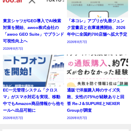
東京シャツがGEO導入でAI検索
「本コレ」アプリが丸善ジュン
対策を開始、awoo株式会社の
ク堂書店と在庫連携開始、2026
「awoo GEO Suite」でブランド
年中に全国約700店舗へ拡大予定
可視性向上へ
2026年8月7日
2026年8月7日
EC一元管理システム「クロス
通販で洋服購入時のサイズ失
マ」がスマホ対応を実現、移動
敗、女性の75%が経験ありと回
中でもAmazon商品情報から他モ
答 Re-J＆SUPUREとNEXER
ールへ出品可能に
Groupが調査
2026年8月7日
2026年8月7日