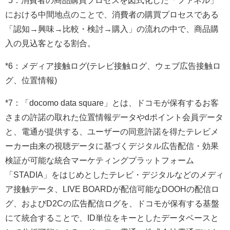
*5：消費者の商品購買プロセスを図式化した「ファネル」
における中間地点のことで、消費者の購買プロセスである
「認知→興味→比較・検討→購入」の流れの中で、商品購
入の見込客となる割合。
*6：メディア接触ログ(テレビ接触ログ、ウェブ広告接触ロ
グ、位置情報)
*7：「docomo data square」とは、ドコモが保有するお客
さまの許諾の取れた位置情報データやdポイント会員データ
と、電通が提供する、ユーザーの同意許諾を得たテレビメ
ーカー由来の視聴データに基づくデジタル広告配信・効果
検証が可能な統合マーケティングプラットフォーム
「STADIA」をはじめとしたテレビ・デジタルなどのメディ
ア接触データ、LIVE BOARDが配信可能なDOOHの配信ロ
グ、およびD2Cの広告配信ログを、ドコモが保有する基盤
にて統合することで、ID単位をキーとしたデータベースと