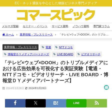
EC・ネット通販を中心とした物販ビジネス専門メディア
メルマガ登録
セミナー・イベント
サービス資料
ノウハウ資料
専門家コラム
ホーム
業界情報・プレスリリース
「テレビ×ウェブ×DOOH」のトリプルメ
ディアにおける広告効果を可視化する実証実験【電通・NTTドコモ・ビデオリサー
チ・LIVE BOARD・博報堂ＤＹメディアパートナーズ】
業界情報・プレスリリース
電通
NTTドコモ
博報堂ＤＹメディアパートナーズ
LIVE BOARD
ビデオリサーチ
「テレビ×ウェブ×DOOH」のトリプルメディアに
おける広告効果を可視化する実証実験【電通・
NTTドコモ・ビデオリサーチ・LIVE BOARD・博
報堂ＤＹメディアパートナーズ】
2024年3月28日
2024年3月28日
LINE