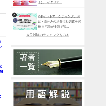
子は「イタリア...
Vポイントマーケティング、お
盆・夏休みの消費行動調査を実
施 自宅派が主流で賢...
６位以降のランキングをみる
行
い
と
舗
と