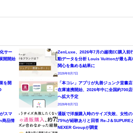
適化サー
ZenLuxe、2026年7月の越境EC購入前
同展開開始
動データを分析 Louis Vuittonが最も高
関心を集める結果に
2026年8月7日
対策を開
「本コレ」アプリが丸善ジュンク堂書店
O
在庫連携開始、2026年中に全国約700店
へ拡大予定
2026年8月7日
がスマ
通販で洋服購入時のサイズ失敗、女性の
n商品情
75%が経験ありと回答 Re-J＆SUPURE
NEXER Groupが調査