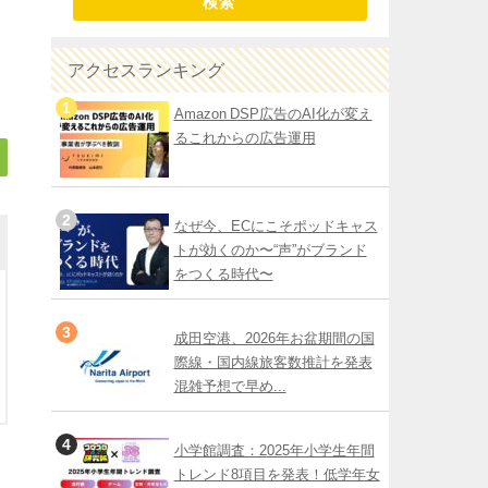
検索
アクセスランキング
Amazon DSP広告のAI化が変え
るこれからの広告運用
なぜ今、ECにこそポッドキャス
トが効くのか〜“声”がブランド
をつくる時代〜
成田空港、2026年お盆期間の国
際線・国内線旅客数推計を発表
混雑予想で早め...
小学館調査：2025年小学生年間
トレンド8項目を発表！低学年女