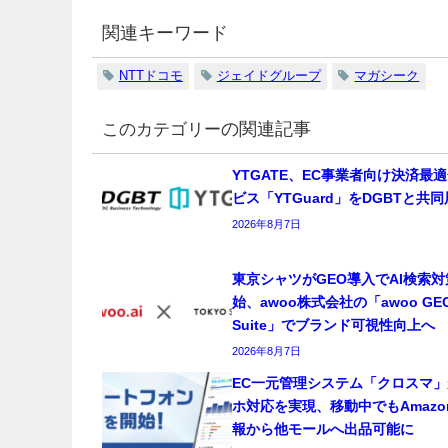
関連キーワード
NTTドコモ
ジェイドグループ
マガシーク
の関連記事
YTGATE、EC事業者向け決済最
ビス「YTGuard」をDGBTと共
2026年8月7日
東京シャツがGEO導入でAI検索
始、awoo株式会社の「awoo GE
Suite」でブランド可視性向上へ
2026年8月7日
EC一元管理システム「クロスマ」
ホ対応を実現、移動中でもAmazo
報から他モールへ出品可能に