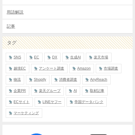
用語解説
記事
タグ
SNS
EC
DX
生成AI
楽天市場
越境EC
アンケート調査
Amazon
市場調査
物流
Shopify
消費者調査
AnyReach
企業PR
楽天グループ
AI
取材記事
ECサイト
LINEヤフー
帝国データバンク
マーケティング