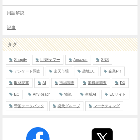
用語解説
記事
タグ
Shopify
LINEヤフー
Amazon
SNS
アンケート調査
楽天市場
越境EC
企業PR
取材記事
AI
市場調査
消費者調査
DX
EC
AnyReach
物流
生成AI
ECサイト
帝国データバンク
楽天グループ
マーケティング