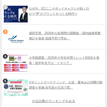
なぜ今、ECにこそポッドキャストが効くの
か〜“声”がブランドをつくる時代〜
成田空港、2026年お盆期間の国際線・国内線旅客数
推計を発表 混雑予想で早め...
小学館調査：2025年小学生年間トレンド8項目を発
表！低学年女子は「イタリア...
Vポイントマーケティング、お盆・夏休みの消費行動
調査を実施 自宅派が主流で賢...
６位以降のランキングをみる