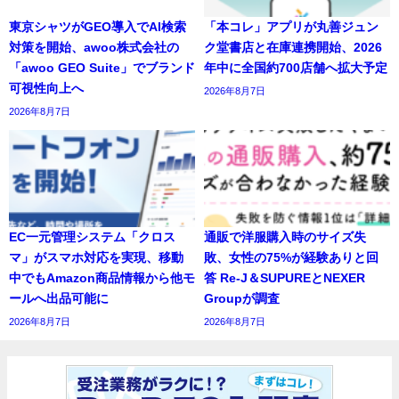
東京シャツがGEO導入でAI検索
「本コレ」アプリが丸善ジュン
対策を開始、awoo株式会社の
ク堂書店と在庫連携開始、2026
「awoo GEO Suite」でブランド
年中に全国約700店舗へ拡大予定
可視性向上へ
2026年8月7日
2026年8月7日
EC一元管理システム「クロス
通販で洋服購入時のサイズ失
マ」がスマホ対応を実現、移動
敗、女性の75%が経験ありと回
中でもAmazon商品情報から他モ
答 Re-J＆SUPUREとNEXER
ールへ出品可能に
Groupが調査
2026年8月7日
2026年8月7日