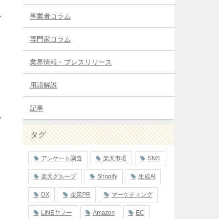
ス
事業者コラム
専門家コラム
業界情報・プレスリリース
用語解説
記事
で
タグ
アンケート調査
楽天市場
SNS
楽天グループ
Shopify
生成AI
DX
企業PR
マーケティング
大
LINEヤフー
Amazon
EC