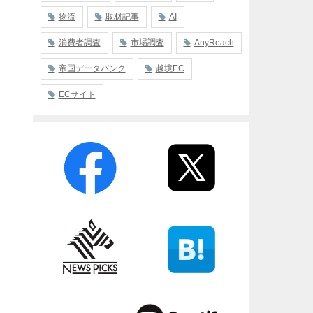
物流
取材記事
AI
消費者調査
市場調査
AnyReach
帝国データバンク
越境EC
ECサイト