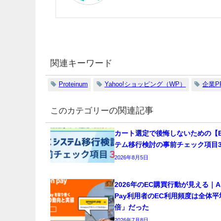
関連キーワード
Proteinum
Yahoo!ショッピング（WP）
企業P
の関連記事
カート選定で後悔しないための【E
テム移行検討の事前チェック項目3
2026年8月5日
2026年のEC購買行動が見える｜Am
Pay利用者のEC利用頻度は全体
倍」だった
2026年7月8日