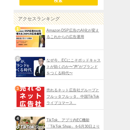
検索
アクセスランキング
Amazon DSP広告のAI化が変え
るこれからの広告運用
なぜ今、ECにこそポッドキャス
トが効くのか〜“声”がブランド
をつくる時代〜
売れるネット広告社グループと
フルッタフルッタ、中国TikTok
ライブコマース...
TikTok、アプリ内EC機能
「TikTok Shop」を6月30日より