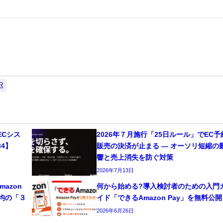
R
Cシス
2026年７月施行「25日ルール」でEC予
4】
販売の決済が止まる ― オーソリ短縮の
響と売上消失を防ぐ対策
2026年7月13日
azon
何から始める?導入検討者のための入門
平均の「３
イド「できるAmazon Pay」を無料公開
2026年6月26日