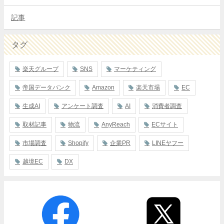
記事
タグ
楽天グループ
SNS
マーケティング
帝国データバンク
Amazon
楽天市場
EC
生成AI
アンケート調査
AI
消費者調査
取材記事
物流
AnyReach
ECサイト
市場調査
Shopify
企業PR
LINEヤフー
越境EC
DX