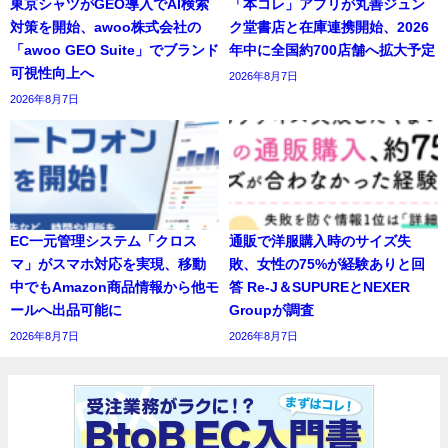
東京シャツがGEO導入でAI検索
「本コレ」アプリが丸善ジュン
対策を開始、awoo株式会社の
ク堂書店と在庫連携開始、2026
「awoo GEO Suite」でブランド
年中に全国約700店舗へ拡大予定
可視性向上へ
2026年8月7日
2026年8月7日
EC一元管理システム「クロス
通販で洋服購入時のサイズ失
マ」がスマホ対応を実現、移動
敗、女性の75%が経験ありと回
中でもAmazon商品情報から他モ
答 Re-J＆SUPUREとNEXER
ールへ出品可能に
Groupが調査
2026年8月7日
2026年8月7日