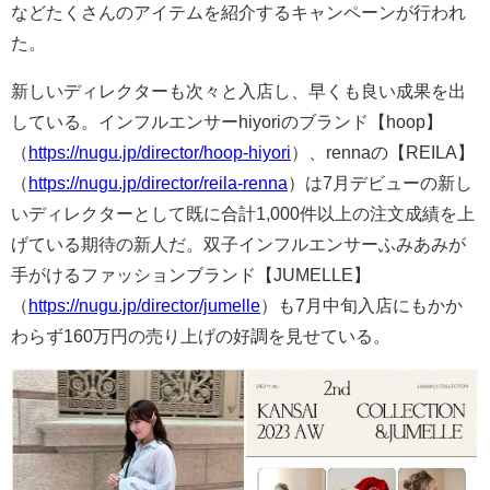
などたくさんのアイテムを紹介するキャンペーンが行われ
た。
新しいディレクターも次々と入店し、早くも良い成果を出
している。インフルエンサーhiyoriのブランド【hoop】
（
https://nugu.jp/director/hoop-hiyori
）、rennaの【REILA】
（
https://nugu.jp/director/reila-renna
）は7月デビューの新し
いディレクターとして既に合計1,000件以上の注文成績を上
げている期待の新人だ。双子インフルエンサーふみあみが
手がけるファッションブランド【JUMELLE】
（
https://nugu.jp/director/jumelle
）も7月中旬入店にもかか
わらず160万円の売り上げの好調を見せている。