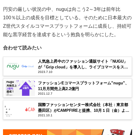
円安の厳しい状況の中、nuguは向こう2～3年は前年比
100％以上の成長を目標としている。そのために日本最大の
Z世代スタイルコマースプラットフォームに成長し、持続可
能な黒字経営を達成するという抱負を明らかにした。
合わせて読みたい
人気急上昇中のファッション通販サイト「NUGU」
が「Grip cloud」を導入し、ライブコマースをスタ
2023.7.10
ート
ファッションEコマースプラットフォーム”nugu”、
11月月間売上高2.2億円
2021.12.7
国際ファッションセンター株式会社（本社：東京都
墨田区）がCAMPFIREと提携、10月１日（金）より
2021.10.1
町工場のグループ「東東京モノヅクリ商店街」のク
ラウドファンディングを応援