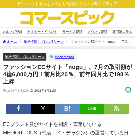
EC・ネット通販を中心とした物販ビジネス専門メディア
メルマガ登録
セミナー・イベント
サービス資料
ノウハウ資料
専門家コラム
ホーム
業界情報・プレスリリース
ファッションECサイト「nugu」、7月の
取引額が4億6,000万円！前月比20％、前年同月比で198％上昇
業界情報・プレスリリース
medicarelabs
ファッションECサイト「nugu」、7月の取引額が
4億6,000万円！前月比20％、前年同月比で198％
上昇
2023年8月21日
2023年8月21日
LINE
ECブランド及びサイトを創設・管理している
MEDIQUITOUS（代表：イ・デゥジン）の運営している日