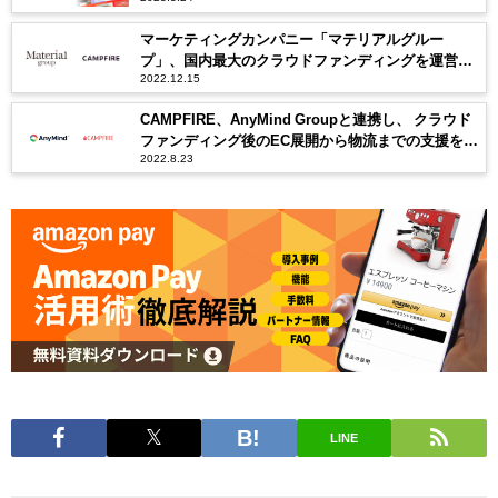
マーケティングカンパニー「マテリアルグルー
プ」、国内最大のクラウドファンディングを運営す
2022.12.15
るCAMPFIREと業務提携
CAMPFIRE、AnyMind Groupと連携し、 クラウド
ファンディング後のEC展開から物流までの支援を開
2022.8.23
始
LINE