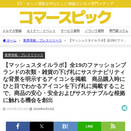
EC・ネット通販を中心とした物販ビジネス専門メディア
メルマガ登録
セミナー・イベント
サービス資料
ノウハウ資料
専門家コラム
ホーム
業界情報・プレスリリース
【マッシュスタイルラボ】全19のファッ
ションブランドの衣類・雑貨の下げ札にサステナビリティな背景を明示するアイコン
を掲載 商品購入時にひと目でわかるアイコンを下げ札に掲載することで、商品の安
業界情報・プレスリリース
心・安全およびサステナブルな根拠に触れる機会を創出
【マッシュスタイルラボ】全19のファッションブ
ランドの衣類・雑貨の下げ札にサステナビリティ
な背景を明示するアイコンを掲載 商品購入時に
ひと目でわかるアイコンを下げ札に掲載すること
で、商品の安心・安全およびサステナブルな根拠
に触れる機会を創出
2023年4月13日
2023年4月13日
LINE