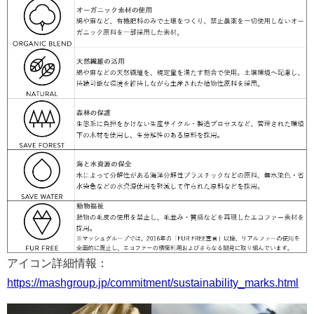
アイコン詳細情報：
https://mashgroup.jp/commitment/sustainability_marks.html