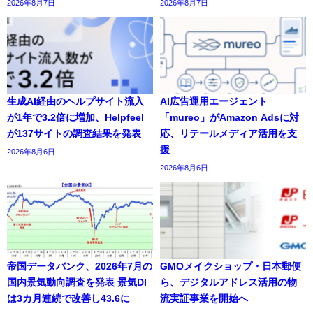
2026年8月7日
2026年8月7日
生成AI経由のヘルプサイト流入
AI広告運用エージェント
が1年で3.2倍に増加、Helpfeel
「mureo」がAmazon Adsに対
が137サイトの調査結果を発表
応、リテールメディア活用を支
援
2026年8月6日
2026年8月6日
帝国データバンク、2026年7月の
GMOメイクショップ・日本郵便
国内景気動向調査を発表 景気DI
ら、デジタルアドレス活用の物
は3カ月連続で改善し43.6に
流実証事業を開始へ