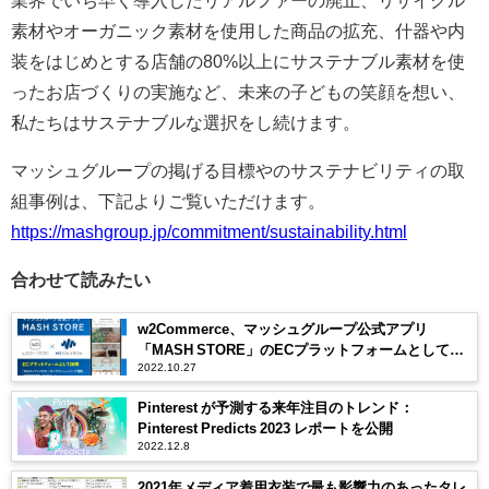
素材やオーガニック素材を使用した商品の拡充、什器や内
装をはじめとする店舗の80%以上にサステナブル素材を使
ったお店づくりの実施など、未来の子どもの笑顔を想い、
私たちはサステナブルな選択をし続けます。
マッシュグループの掲げる目標やのサステナビリティの取
組事例は、下記よりご覧いただけます。
https://mashgroup.jp/commitment/sustainability.html
合わせて読みたい
w2Commerce、マッシュグループ公式アプリ
「MASH STORE」のECプラットフォームとして採
2022.10.27
用
Pinterest が予測する来年注目のトレンド：
Pinterest Predicts 2023 レポートを公開
2022.12.8
2021年メディア着用衣装で最も影響力のあったタレ