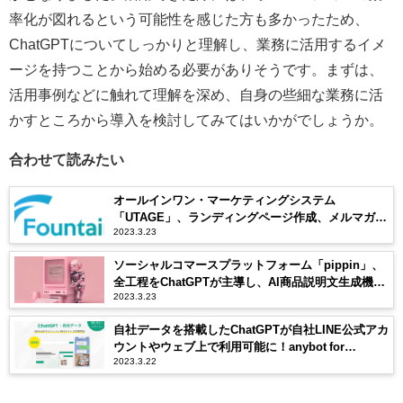
率化が図れるという可能性を感じた方も多かったため、
ChatGPTについてしっかりと理解し、業務に活用するイメ
ージを持つことから始める必要がありそうです。まずは、
活用事例などに触れて理解を深め、自身の些細な業務に活
かすところから導入を検討してみてはいかがでしょうか。
合わせて読みたい
オールインワン・マーケティングシステム
「UTAGE」、ランディングページ作成、メルマガ・
2023.3.23
LINE配信を支援するChatGPT搭載のAIアシスト機能
を提供開始
ソーシャルコマースプラットフォーム「pippin」、
全工程をChatGPTが主導し、AI商品説明文生成機能
2023.3.23
を2.5日間で実現
自社データを搭載したChatGPTが自社LINE公式アカ
ウントやウェブ上で利用可能に！anybot for
2023.3.22
ChatGPTを公開