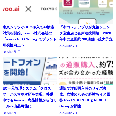
東京シャツがGEO導入でAI検索
「本コレ」アプリが丸善ジュン
対策を開始、awoo株式会社の
ク堂書店と在庫連携開始、2026
「awoo GEO Suite」でブランド
年中に全国約700店舗へ拡大予定
可視性向上へ
2026年8月7日
2026年8月7日
EC一元管理システム「クロス
通販で洋服購入時のサイズ失
マ」がスマホ対応を実現、移動
敗、女性の75%が経験ありと回
中でもAmazon商品情報から他モ
答 Re-J＆SUPUREとNEXER
ールへ出品可能に
Groupが調査
2026年8月7日
2026年8月7日