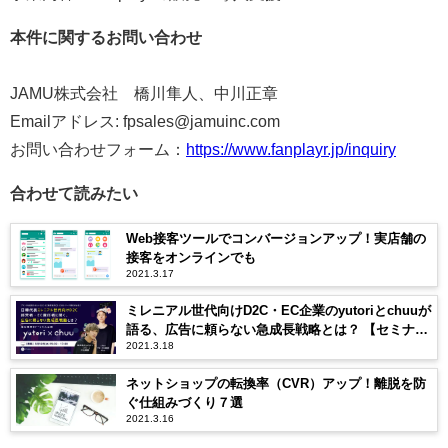
本件に関するお問い合わせ
JAMU株式会社 橋川隼人、中川正章
Emailアドレス: fpsales@jamuinc.com
お問い合わせフォーム：
https://www.fanplayr.jp/inquiry
合わせて読みたい
Web接客ツールでコンバージョンアップ！実店舗の
接客をオンラインでも
2021.3.17
ミレニアル世代向けD2C・EC企業のyutoriとchuuが
語る、広告に頼らない急成長戦略とは？ 【セミナー
2021.3.18
体験レポート】
ネットショップの転換率（CVR）アップ！離脱を防
ぐ仕組みづくり７選
2021.3.16