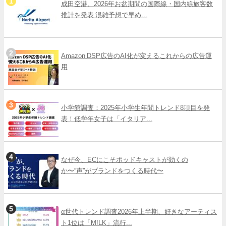
成田空港、2026年お盆期間の国際線・国内線旅客数
推計を発表 混雑予想で早め...
Amazon DSP広告のAI化が変えるこれからの広告運
用
小学館調査：2025年小学生年間トレンド8項目を発
表！低学年女子は「イタリア...
なぜ今、ECにこそポッドキャストが効くの
か〜“声”がブランドをつくる時代〜
α世代トレンド調査2026年上半期、好きなアーティス
ト1位は「M!LK」流行...