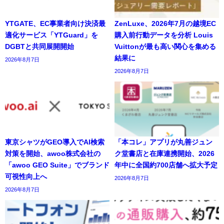
YTGATE、EC事業者向け決済最
ZenLuxe、2026年7月の越境EC
適化サービス「YTGuard」を
購入前行動データを分析 Louis
DGBTと共同展開開始
Vuittonが最も高い関心を集める
結果に
2026年8月7日
2026年8月7日
東京シャツがGEO導入でAI検索
「本コレ」アプリが丸善ジュン
対策を開始、awoo株式会社の
ク堂書店と在庫連携開始、2026
「awoo GEO Suite」でブランド
年中に全国約700店舗へ拡大予定
可視性向上へ
2026年8月7日
2026年8月7日