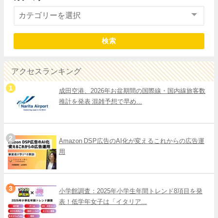
検索
アクセスランキング
成田空港、2026年お盆期間の国際線・国内線旅客数
推計を発表 混雑予想で早め...
Amazon DSP広告のAI化が変えるこれからの広告運
用
小学館調査：2025年小学生年間トレンド8項目を発
表！低学年女子は「イタリア...