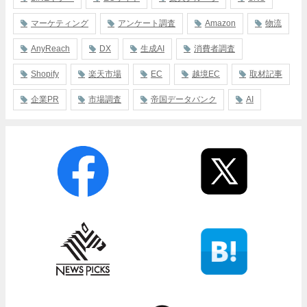
マーケティング
アンケート調査
Amazon
物流
AnyReach
DX
生成AI
消費者調査
Shopify
楽天市場
EC
越境EC
取材記事
企業PR
市場調査
帝国データバンク
AI