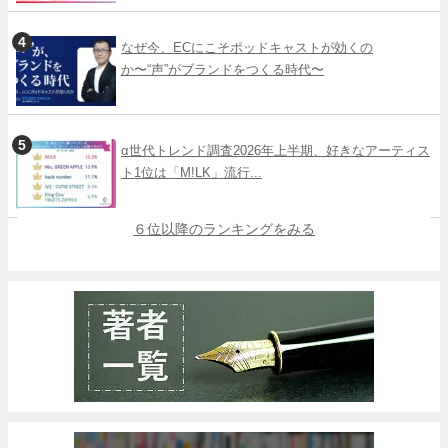
なぜ今、ECにこそポッドキャストが効くの
か〜“声”がブランドをつくる時代〜
α世代トレンド調査2026年上半期、好きなアーティス
ト1位は「M!LK」流行...
６位以降のランキングをみる