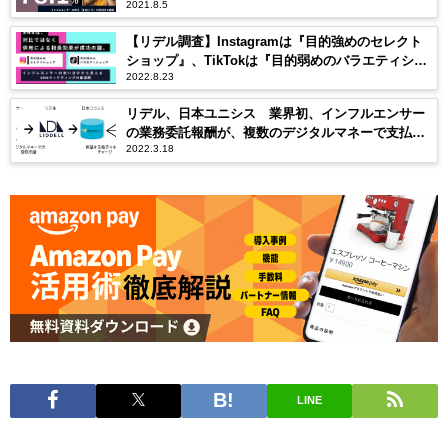
2021.8.5
用率が伸長。
【リデル調査】Instagramは『目的強めのセレクト
ショップ』、TikTokは『目的弱めのバラエティショ
2022.8.23
ップ』。SNSは対比ではなく併用による相乗効果が
成功の鍵
リデル、日本ユニシス 業界初、インフルエンサー
の業務委託報酬が、複数のデジタルマネーで支払い
2022.3.18
可能に
LINE