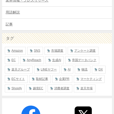
業界情報・プレスリリース
用語解説
記事
タグ
Amazon
SNS
市場調査
アンケート調査
EC
AnyReach
生成AI
帝国データバンク
楽天グループ
LINEヤフー
AI
物流
DX
ECサイト
取材記事
企業PR
マーケティング
Shopify
越境EC
消費者調査
楽天市場