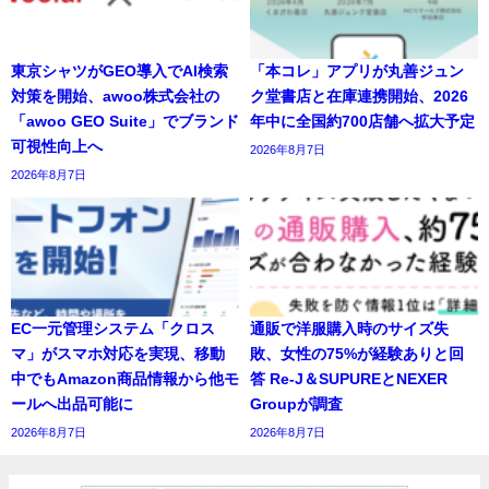
東京シャツがGEO導入でAI検索
「本コレ」アプリが丸善ジュン
対策を開始、awoo株式会社の
ク堂書店と在庫連携開始、2026
「awoo GEO Suite」でブランド
年中に全国約700店舗へ拡大予定
可視性向上へ
2026年8月7日
2026年8月7日
EC一元管理システム「クロス
通販で洋服購入時のサイズ失
マ」がスマホ対応を実現、移動
敗、女性の75%が経験ありと回
中でもAmazon商品情報から他モ
答 Re-J＆SUPUREとNEXER
ールへ出品可能に
Groupが調査
2026年8月7日
2026年8月7日