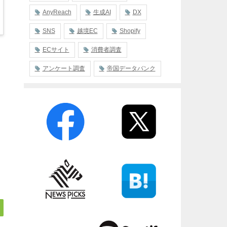
AnyReach
生成AI
DX
SNS
越境EC
Shopify
ECサイト
消費者調査
アンケート調査
帝国データバンク