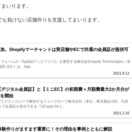
てまいります。
禍でも負けない店舗作りを支援してまいります。
が追加。Shopifyマーチャントは実店舗やECで共通の会員証が提供可
ムの『Appify(アッピファイ)』を運営する株式会社Appify Technologies（本
 涼介）は、App...
2021.8.12
リ【デジタル会員証】と【ミニEC】の初期費＋月額費最大2か月分が
を開始
ブとテクノロジーで解決するフォーグローブ株式会社（本社：東京都品川区、代表
員証を表示できる『UZ apps for L...
2021.2.10
体験作りがますます重要に！その理由を事例とともに解説