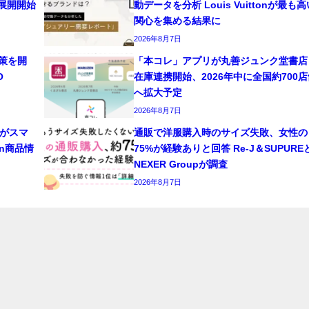
同展開開始
動データを分析 Louis Vuittonが最も高
関心を集める結果に
2026年8月7日
対策を開
「本コレ」アプリが丸善ジュンク堂書店
O
在庫連携開始、2026年中に全国約700店
へ拡大予定
2026年8月7日
がスマ
通販で洋服購入時のサイズ失敗、女性の
n商品情
75%が経験ありと回答 Re-J＆SUPURE
NEXER Groupが調査
2026年8月7日