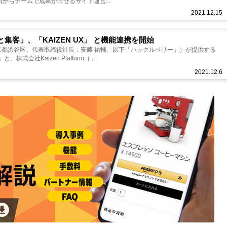
今日からチームで成果が出せるサイト運営...
2021.12.15
っと集客」、「KAIZEN UX」 と機能連携を開始
都渋谷区、代表取締役社長：安藤 祐輔、以下「ハックルベリー」）が提供する
株式会社Kaizen Platform（...
2021.12.6