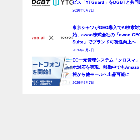
ビス「YTGuard」をDGBTと共
2026年8月7日
東京シャツがGEO導入でAI検索
始、awoo株式会社の「awoo GE
Suite」でブランド可視性向上へ
2026年8月7日
EC一元管理システム「クロスマ」
ホ対応を実現、移動中でもAmazo
報から他モールへ出品可能に
2026年8月7日