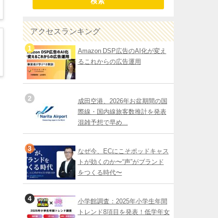
検索
アクセスランキング
Amazon DSP広告のAI化が変え
るこれからの広告運用
成田空港、2026年お盆期間の国
際線・国内線旅客数推計を発表
混雑予想で早め...
なぜ今、ECにこそポッドキャス
トが効くのか〜“声”がブランド
をつくる時代〜
小学館調査：2025年小学生年間
トレンド8項目を発表！低学年女