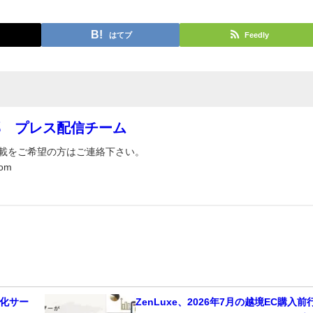
はてブ
Feedly
部 プレス配信チーム
載をご希望の方はご連絡下さい。
om
適化サー
ZenLuxe、2026年7月の越境EC購入前