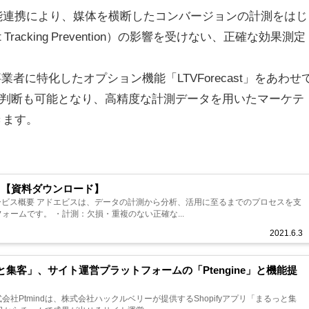
能連携により、媒体を横断したコンバージョンの計測をはじ
ligent Tracking Prevention）の影響を受けない、正確な効果測定
C事業者に特化したオプション機能「LTVForecast」をあわせ
資判断も可能となり、高精度な計測データを用いたマーケテ
きます。
ス）【資料ダウンロード】
のサービス概要 アドエビスは、データの計測から分析、活⽤に至るまでのプロセスを支
ォームです。 ・計測：⽋損・重複のない正確な...
2021.6.3
っと集客」、サイト運営プラットフォームの「Ptengine」と機能提
社Ptmindは、株式会社ハックルベリーが提供するShopifyアプリ「まるっと集