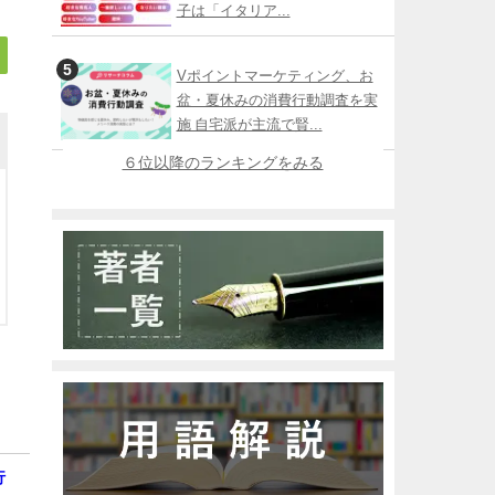
子は「イタリア...
Vポイントマーケティング、お
盆・夏休みの消費行動調査を実
施 自宅派が主流で賢...
６位以降のランキングをみる
行