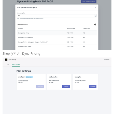
ShopifyアプリDyna-Pricing