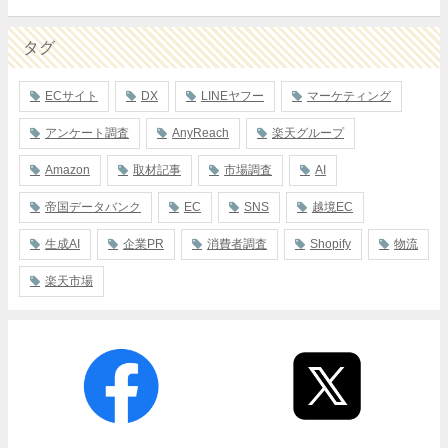
タグ
ECサイト
DX
LINEヤフー
マーケティング
アンケート調査
AnyReach
楽天グループ
Amazon
取材記事
市場調査
AI
帝国データバンク
EC
SNS
越境EC
生成AI
企業PR
消費者調査
Shopify
物流
楽天市場