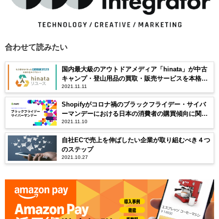
合わせて読みたい
国内最大級のアウトドアメディア「hinata」が中古
キャンプ・登山用品の買取・販売サービスを本格
2021.11.11
化。売上は昨年から6倍成長
Shopifyがコロナ禍のブラックフライデー・サイバ
ーマンデーにおける日本の消費者の購買傾向に関す
2021.11.10
る独自調査を発表
自社ECで売上を伸ばしたい企業が取り組むべき４つ
のステップ
2021.10.27