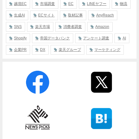
越境EC
市場調査
EC
LINEヤフー
物流
生成AI
ECサイト
取材記事
AnyReach
SNS
楽天市場
消費者調査
Amazon
Shopify
帝国データバンク
アンケート調査
AI
企業PR
DX
楽天グループ
マーケティング