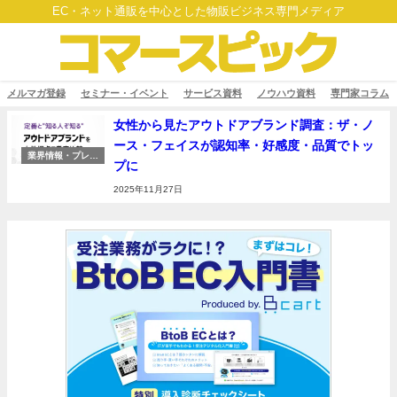
EC・ネット通販を中心とした物販ビジネス専門メディア
メルマガ登録
セミナー・イベント
サービス資料
ノウハウ資料
専門家コラム
女性から見たアウトドアブランド調査：ザ・ノ
ース・フェイスが認知率・好感度・品質でトッ
業界情報・プレス
プに
リリース
2025年11月27日