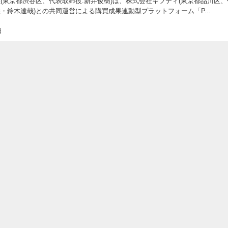
社(東京都渋谷区、代表取締役:新井俊樹)は、株式会社ギフティ(東京都品川区、
睦・鈴木達哉)との共同運営による購買成果連動型プラットフォーム「P...
日