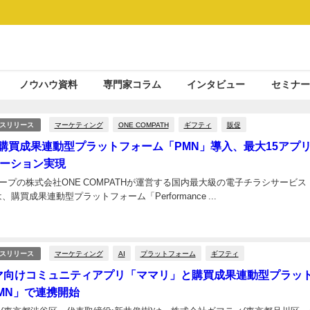
ノウハウ資料
専門家コラム
インタビュー
セミナー
マーケティング
ONE COMPATH
ギフティ
販促
スリリース
o!が購買成果連動型プラットフォーム「PMN」導入、最大15アプ
ーション実現
ループの株式会社ONE COMPATHが運営する国内最大級の電子チラシサービス
」は、購買成果連動型プラットフォーム「Performance ...
マーケティング
AI
プラットフォーム
ギフティ
スリリース
マ向けコミュニティアプリ「ママリ」と購買成果連動型プラッ
MN」で連携開始