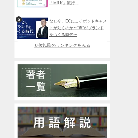
「M!LK」流行...
なぜ今、ECにこそポッドキャス
トが効くのか〜“声”がブランド
をつくる時代〜
６位以降のランキングをみる