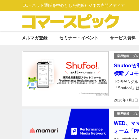
EC・ネット通販を中心とした物販ビジネス専門メディア
メルマガ登録
セミナー・イベント
サービス資料
業界情報・プレ
Shufo
横断プロモ
TOPPANグ
「Shufoo!
2026年7月1日
業界情報・プレ
WED、マ
ォーム「P