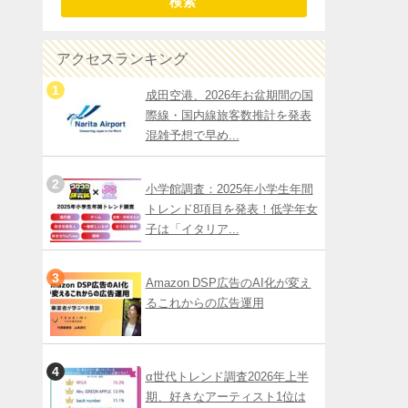
検索
アクセスランキング
成田空港、2026年お盆期間の国
際線・国内線旅客数推計を発表
混雑予想で早め...
小学館調査：2025年小学生年間
トレンド8項目を発表！低学年女
子は「イタリア...
Amazon DSP広告のAI化が変え
るこれからの広告運用
α世代トレンド調査2026年上半
期、好きなアーティスト1位は