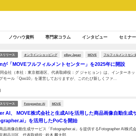
ノウハウ資料
専門家コラム
インタビュー
セミナー
オンラインショッピング
eBay Japan
MOVE
フルフィルメントセン
スリリース
apanが「MOVEフルフィルメントセンター」を2025年に開設
pan合同会社（本社：東京都港区、代表取締役：グ ジャヒョン）は、インターネッ
グモール「Qoo10」を運営しておりますが、このたび新しくファ...
日
Fotographer AI
MOVE
スリリース
apher AI、 MOVE株式会社と生成AIを活用した商品画像自動生成
grapher.ai」を活用したPoCを開始
品画像自動生成サービス「Fotographer.ai」を提供するFotographer AI株式
都品川区、代表取締役 : 鈴木 麟太郎、...