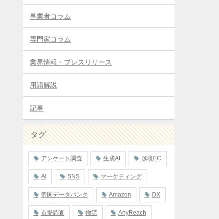
事業者コラム
専門家コラム
業界情報・プレスリリース
用語解説
記事
タグ
アンケート調査
生成AI
越境EC
AI
SNS
マーケティング
帝国データバンク
Amazon
DX
市場調査
物流
AnyReach