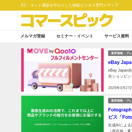
EC・ネット通販を中心とした物販ビジネス専門メディア
メルマガ登録
セミナー・イベント
サービス資料
業界情報・プレ
eBay J
eBay Ja
合ショッピン
2025年3月27
業界情報・プレ
Fotogr
ビス「Foto
生成AIによる商
（所在地：東京