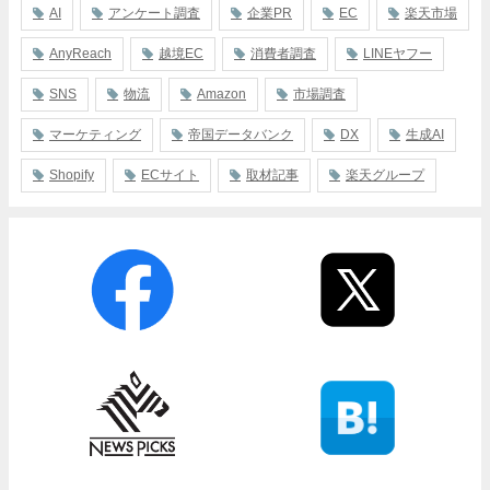
AI
アンケート調査
企業PR
EC
楽天市場
AnyReach
越境EC
消費者調査
LINEヤフー
SNS
物流
Amazon
市場調査
マーケティング
帝国データバンク
DX
生成AI
Shopify
ECサイト
取材記事
楽天グループ