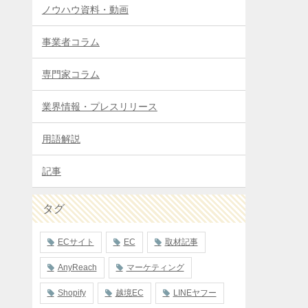
ノウハウ資料・動画
事業者コラム
専門家コラム
業界情報・プレスリリース
用語解説
記事
タグ
ECサイト
EC
取材記事
AnyReach
マーケティング
Shopify
越境EC
LINEヤフー