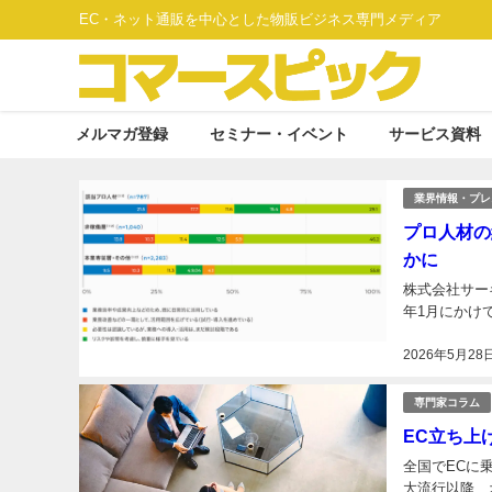
EC・ネット通販を中心とした物販ビジネス専門メディア
メルマガ登録
セミナー・イベント
サービス資料
業界情報・プレ
プロ人材の
かに
株式会社サーキ
年1月にかけ
2026年5月28
専門家コラム
EC立ち上
全国でECに
大流行以降、