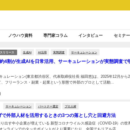
ノウハウ資料
専門家コラム
インタビュー
セミナー
生成AI
AI活用
実態調査
サーキュレーション
スリリース
約4割が生成AIを日常活用、サーキュレーションが実態調査で
ュレーション(東京都渋谷区、代表取締役社長:福田悠)は、2025年12月から20
て、フリーランス・副業・起業という形態で外部のプロとして活動...
日
サーキュレーション
パートナー選定
プロ人材
げで外部人材を活用するときの3つの落とし穴と回避方法
乗り出す中小企業が増えている 新型コロナウイルス感染症（COVID-19）の世
オンラインでのタッチポイントがより重要になり、全国でもリアル店...