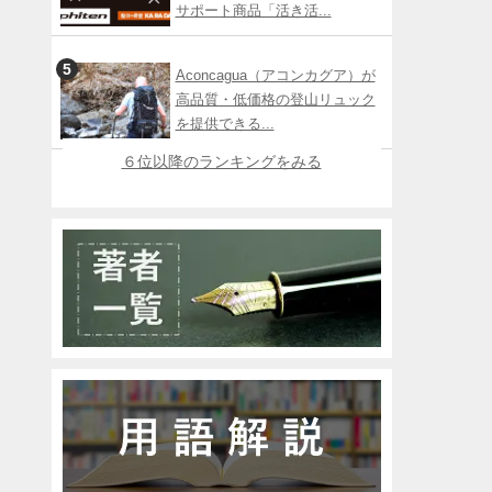
サポート商品「活き活...
Aconcagua（アコンカグア）が
高品質・低価格の登山リュック
を提供できる...
６位以降のランキングをみる