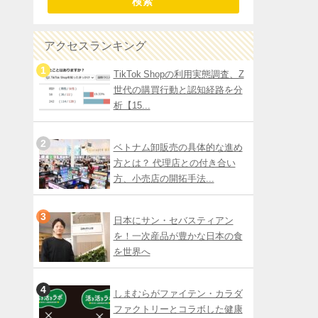
検索
アクセスランキング
TikTok Shopの利用実態調査、Z
世代の購買行動と認知経路を分
析【15...
ベトナム卸販売の具体的な進め
方とは？ 代理店との付き合い
方、小売店の開拓手法...
日本にサン・セバスティアン
を！一次産品が豊かな日本の食
を世界へ
しまむらがファイテン・カラダ
ファクトリーとコラボした健康