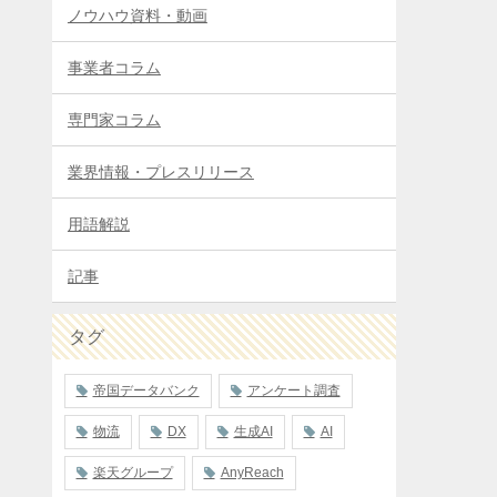
ノウハウ資料・動画
事業者コラム
専門家コラム
業界情報・プレスリリース
用語解説
記事
タグ
帝国データバンク
アンケート調査
物流
DX
生成AI
AI
楽天グループ
AnyReach