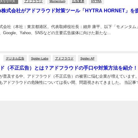
アドフラウド
Momentum
広告業界
HYTRA
スリリース
um株式会社がアドフラウド対策ツール「HYTRA HORNET」を
um株式会社（本社：東京都港区、代表取締役社長：細井 康平、以下「モメンタム
Google、Yahoo、SNSなどの主要広告媒体に向けた新たな...
デジタル広告
Spider Labs
アドフラウド
Spider AF
ド（不正広告）とは？アドフラウドの手口や対策方法を紹介！
が普及する中、アドフラウド（不正広告）の被害に悩む企業が増えています
もアドフラウドの危険性については長い間、問題視されてきました。 当記事で.