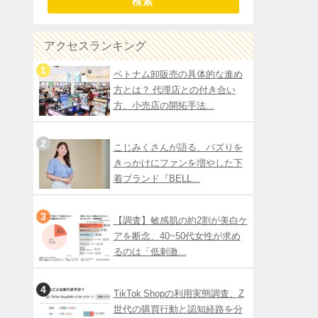
検索
アクセスランキング
ベトナム卸販売の具体的な進め
方とは？ 代理店との付き合い
方、小売店の開拓手法...
こじみくさんが語る、バズりを
きっかけにファンを増やした下
着ブランド『BELL...
【調査】敏感肌の約2割が美白ケ
アを断念、40~50代女性が求め
るのは「低刺激...
TikTok Shopの利用実態調査、Z
世代の購買行動と認知経路を分