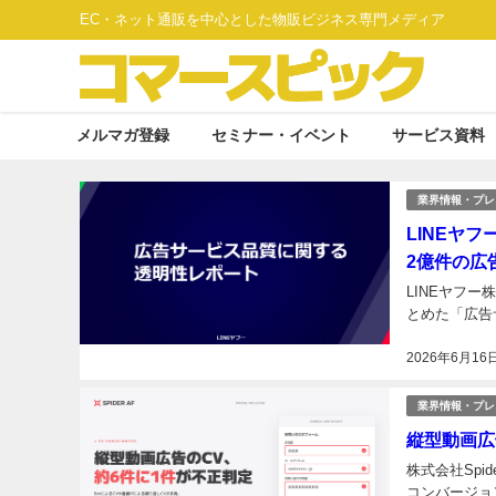
EC・ネット通販を中心とした物販ビジネス専門メディア
メルマガ登録
セミナー・イベント
サービス資料
業界情報・プレ
LINEヤ
2億件の広
LINEヤフ
とめた「広告
2026年6月16
業界情報・プレ
縦型動画広告
株式会社Spi
コンバージョ