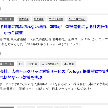
日
調査結果
広告運用
デジタル広告
かっこ株式会社
スリリース
ド対策に踏み切れない理由、39%が「CPA悪化による社内評
―かっこ調査
(本社:東京都港区、代表取締役社長:岩井裕之、証券コード:4166)が、ウェ
0名を対象とした「2026年版 ネット広告不正(アドフラウド...
日
EC
O-PLUX
かっこ株式会社
不正検知
スリリース
会社、広告不正クリック対策サービス「X-log」提供開始で集
包括的な不正対策を実現
サービスにおいて国内導入実績No.1※1を誇るかっこ株式会社（本社:東京都
:岩井裕之、証券コード:4166）が、日本クラウディア株式会社か...