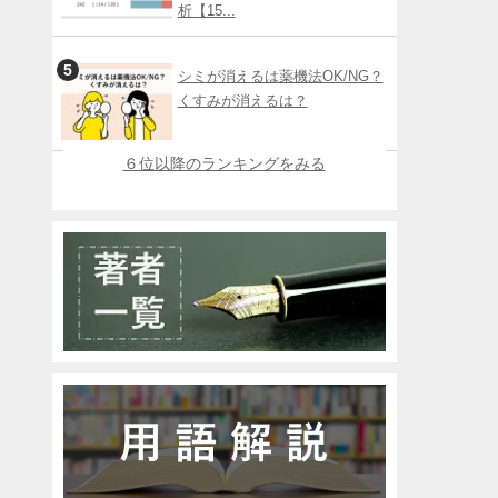
析【15...
シミが消えるは薬機法OK/NG？
くすみが消えるは？
６位以降のランキングをみる