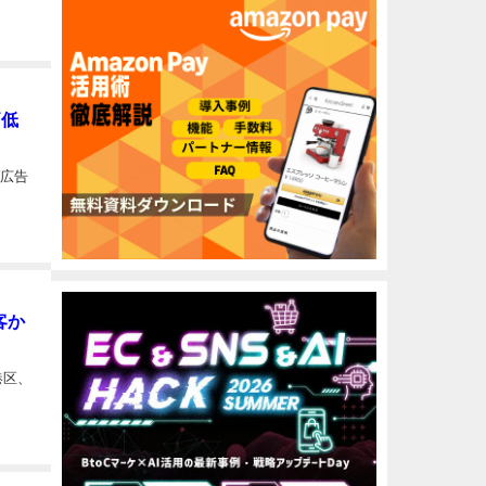
価低
ブ広告
客か
港区、