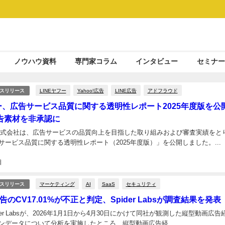
ノウハウ資料
専門家コラム
インタビュー
セミナー
LINEヤフー
Yahoo!広告
LINE広告
アドフラウド
スリリース
フー、広告サービス品質に関する透明性レポート2025年度版を公開
告素材を非承認に
ー株式会社は、広告サービスの品質向上を目指した取り組みおよび審査実績をと
サービス品質に関する透明性レポート（2025年度版）」を公開しました。...
日
マーケティング
AI
SaaS
セキュリティ
スリリース
のCV17.01%が不正と判定、Spider Labsが調査結果を発表
der Labsが、2026年1月1日から4月30日にかけて同社が観測した縦型動画広告
ンデータについて分析を実施したところ、縦型動画広告経...