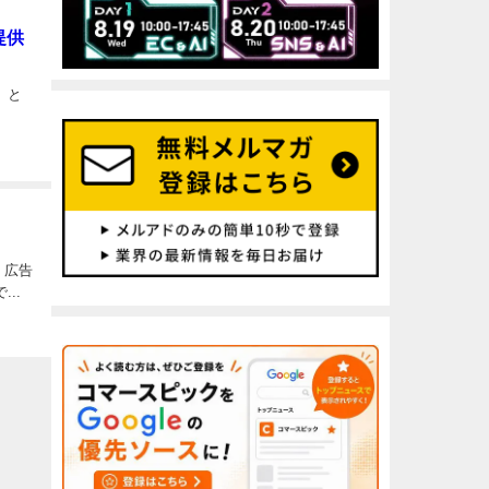
提供
」と
。広告
..