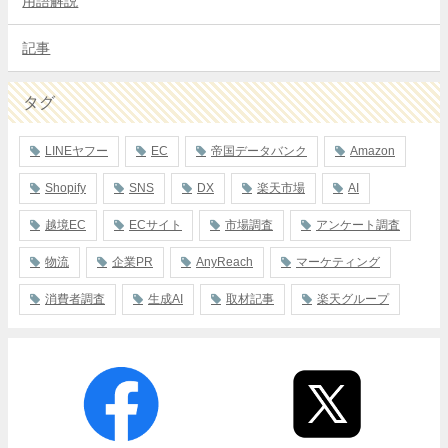
用語解説
記事
タグ
LINEヤフー
EC
帝国データバンク
Amazon
Shopify
SNS
DX
楽天市場
AI
越境EC
ECサイト
市場調査
アンケート調査
物流
企業PR
AnyReach
マーケティング
消費者調査
生成AI
取材記事
楽天グループ