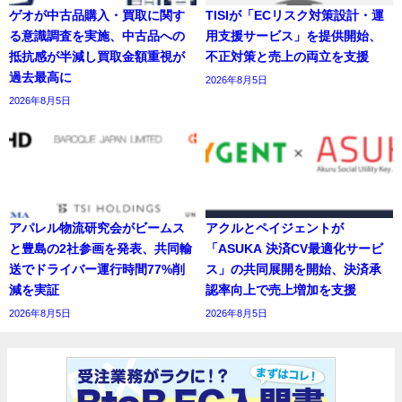
ゲオが中古品購入・買取に関す
TISIが「ECリスク対策設計・運
る意識調査を実施、中古品への
用支援サービス」を提供開始、
抵抗感が半減し買取金額重視が
不正対策と売上の両立を支援
過去最高に
2026年8月5日
2026年8月5日
アパレル物流研究会がビームス
アクルとペイジェントが
と豊島の2社参画を発表、共同輸
「ASUKA 決済CV最適化サービ
送でドライバー運行時間77%削
ス」の共同展開を開始、決済承
減を実証
認率向上で売上増加を支援
2026年8月5日
2026年8月5日