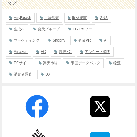
タグ
AnyReach
市場調査
取材記事
SNS
生成AI
楽天グループ
LINEヤフー
マーケティング
Shopify
企業PR
AI
Amazon
EC
越境EC
アンケート調査
ECサイト
楽天市場
帝国データバンク
物流
消費者調査
DX