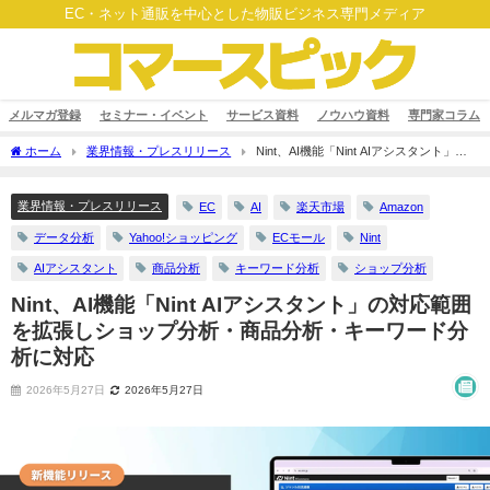
EC・ネット通販を中心とした物販ビジネス専門メディア
メルマガ登録
セミナー・イベント
サービス資料
ノウハウ資料
専門家コラム
ホーム
業界情報・プレスリリース
Nint、AI機能「Nint AIアシスタント」の
対応範囲を拡張しショップ分析・商品分析・キーワード分析に対応
業界情報・プレスリリース
EC
AI
楽天市場
Amazon
データ分析
Yahoo!ショッピング
ECモール
Nint
AIアシスタント
商品分析
キーワード分析
ショップ分析
Nint、AI機能「Nint AIアシスタント」の対応範囲
を拡張しショップ分析・商品分析・キーワード分
析に対応
2026年5月27日
2026年5月27日