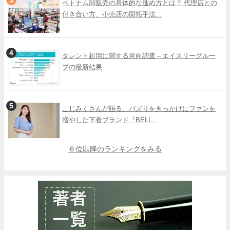
ベトナム卸販売の具体的な進め方とは？ 代理店との
付き合い方、小売店の開拓手法...
タレント起用に関する意向調査 – エイスリーグルー
プの最新結果
こじみくさんが語る、バズりをきっかけにファンを
増やした下着ブランド『BELL...
６位以降のランキングをみる