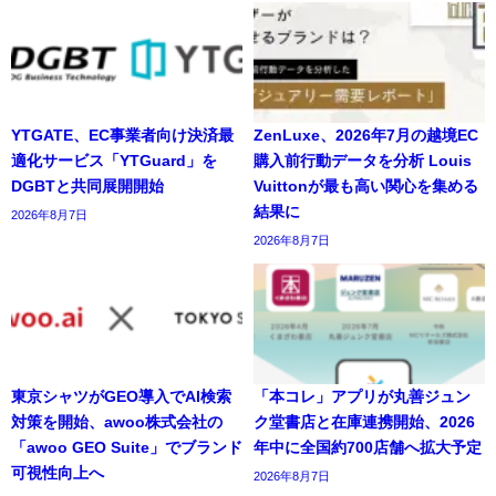
YTGATE、EC事業者向け決済最
ZenLuxe、2026年7月の越境EC
適化サービス「YTGuard」を
購入前行動データを分析 Louis
DGBTと共同展開開始
Vuittonが最も高い関心を集める
結果に
2026年8月7日
2026年8月7日
東京シャツがGEO導入でAI検索
「本コレ」アプリが丸善ジュン
対策を開始、awoo株式会社の
ク堂書店と在庫連携開始、2026
「awoo GEO Suite」でブランド
年中に全国約700店舗へ拡大予定
可視性向上へ
2026年8月7日