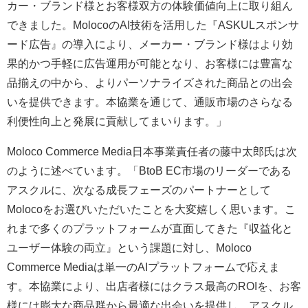
カー・ブランド様とお客様双方の体験価値向上に取り組ん
できました。MolocoのAI技術を活用した『ASKULスポンサ
ード広告』の導入により、メーカー・ブランド様はより効
果的かつ手軽に広告運用が可能となり、お客様には豊富な
品揃えの中から、よりパーソナライズされた商品との出会
いを提供できます。本協業を通じて、通販市場のさらなる
利便性向上と発展に貢献してまいります。」
Moloco Commerce Media日本事業責任者の藤中太郎氏は次
のように述べています。「BtoB EC市場のリーダーである
アスクルに、次なる成長フェーズのパートナーとして
Molocoをお選びいただいたことを大変嬉しく思います。こ
れまで多くのプラットフォームが直面してきた『収益化と
ユーザー体験の両立』という課題に対し、Moloco
Commerce Mediaは単一のAIプラットフォームで応えま
す。本協業により、出店者様にはクラス最高のROIを、お客
様には膨大な商品群から最適な出会いを提供し、アスクル