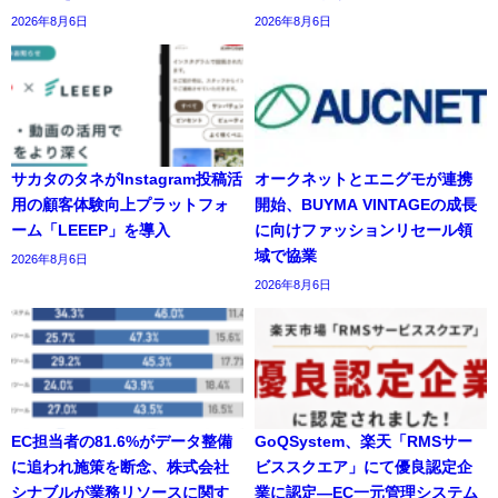
2026年8月6日
2026年8月6日
サカタのタネがInstagram投稿活
オークネットとエニグモが連携
用の顧客体験向上プラットフォ
開始、BUYMA VINTAGEの成長
ーム「LEEEP」を導入
に向けファッションリセール領
域で協業
2026年8月6日
2026年8月6日
EC担当者の81.6%がデータ整備
GoQSystem、楽天「RMSサー
に追われ施策を断念、株式会社
ビススクエア」にて優良認定企
シナブルが業務リソースに関す
業に認定―EC一元管理システム