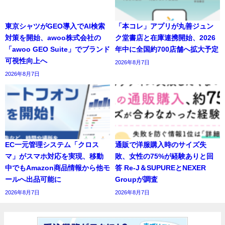
東京シャツがGEO導入でAI検索
「本コレ」アプリが丸善ジュン
対策を開始、awoo株式会社の
ク堂書店と在庫連携開始、2026
「awoo GEO Suite」でブランド
年中に全国約700店舗へ拡大予定
可視性向上へ
2026年8月7日
2026年8月7日
EC一元管理システム「クロス
通販で洋服購入時のサイズ失
マ」がスマホ対応を実現、移動
敗、女性の75%が経験ありと回
中でもAmazon商品情報から他モ
答 Re-J＆SUPUREとNEXER
ールへ出品可能に
Groupが調査
2026年8月7日
2026年8月7日