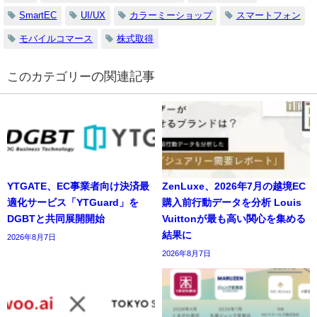
SmartEC
UI/UX
カラーミーショップ
スマートフォン
モバイルコマース
株式取得
の関連記事
YTGATE、EC事業者向け決済最
ZenLuxe、2026年7月の越境EC
適化サービス「YTGuard」を
購入前行動データを分析 Louis
DGBTと共同展開開始
Vuittonが最も高い関心を集める
結果に
2026年8月7日
2026年8月7日