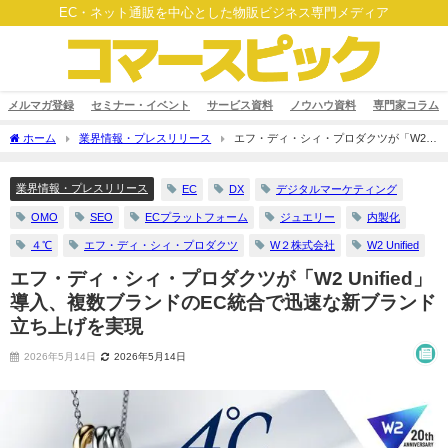
EC・ネット通販を中心とした物販ビジネス専門メディア
メルマガ登録
セミナー・イベント
サービス資料
ノウハウ資料
専門家コラム
ホーム
業界情報・プレスリリース
エフ・ディ・シィ・プロダクツが「W2
Unified」導入、複数ブランドのEC統合で迅速な新ブランド立ち上げを実現
業界情報・プレスリリース
EC
DX
デジタルマーケティング
OMO
SEO
ECプラットフォーム
ジュエリー
内製化
４℃
エフ・ディ・シィ・プロダクツ
W２株式会社
W2 Unified
エフ・ディ・シィ・プロダクツが「W2 Unified」
導入、複数ブランドのEC統合で迅速な新ブランド
立ち上げを実現
2026年5月14日
2026年5月14日