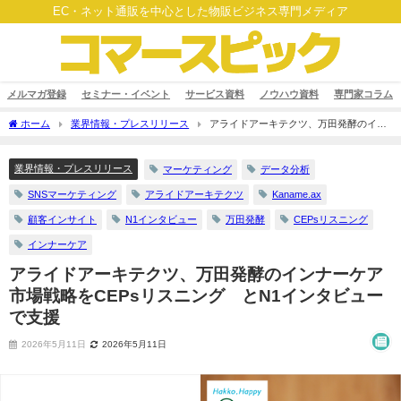
EC・ネット通販を中心とした物販ビジネス専門メディア
メルマガ登録
セミナー・イベント
サービス資料
ノウハウ資料
専門家コラム
ホーム
業界情報・プレスリリース
アライドアーキテクツ、万田発酵のイン
ナーケア市場戦略をCEPsリスニング®とN1インタビューで支援
業界情報・プレスリリース
マーケティング
データ分析
SNSマーケティング
アライドアーキテクツ
Kaname.ax
顧客インサイト
N1インタビュー
万田発酵
CEPsリスニング
インナーケア
アライドアーキテクツ、万田発酵のインナーケア
市場戦略をCEPsリスニング®とN1インタビュー
で支援
2026年5月11日
2026年5月11日