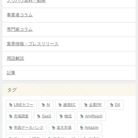
ノウハウ資料・動画
事業者コラム
専門家コラム
業界情報・プレスリリース
用語解説
記事
タグ
LINEヤフー
AI
越境EC
企業PR
DX
市場調査
SaaS
物流
AnyReach
帝国データバンク
楽天市場
Amazon