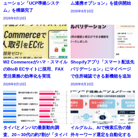
ューション「UCP準拠システ
ム連携オプション」を提供開始
ム」を構築完了
2026年8月10日
2026年8月10日
W2 Commerceがハマ・スマイル
Shopifyアプリ「スマート配送先
のBtoB ECサイトに採用、FAX
バリデーション」にマイページ
受注業務の効率化を実現
で住所確認できる新機能を追加
2026年8月10日
2026年8月10日
タイパとメンパの最新動向調
イルグルム、AIで検索広告の除
査、20～30代の約7割が「タイパ
外キーワード選定を自動化する