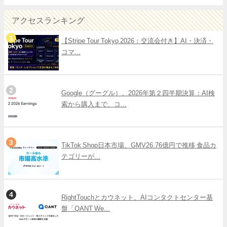
アクセスランキング
【Stripe Tour Tokyo 2026：交流会付き】AI・決済・
コマ...
Google（グーグル）、2026年第２四半期決算：AI検
索から購入まで、コ...
TikTok Shop日本市場、GMV26.76億円で推移 食品カ
テゴリーが...
RightTouchとカウネット、AIコンタクトセンター基
盤「QANT We...